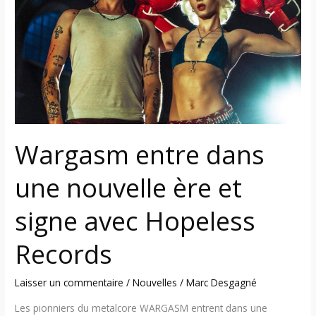
une
nouvelle
ère
et
signe
avec
Hopeless
Records
Wargasm entre dans
une nouvelle ère et
signe avec Hopeless
Records
Laisser un commentaire
/
Nouvelles
/
Marc Desgagné
Les pionniers du metalcore WARGASM entrent dans une