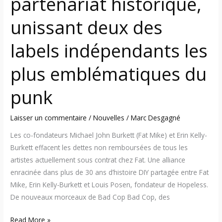
partenariat historique,
emblématiques
unissant deux des
du
punk
labels indépendants les
plus emblématiques du
punk
Laisser un commentaire
/
Nouvelles
/
Marc Desgagné
Les co-fondateurs Michael John Burkett (Fat Mike) et Erin Kelly-
Burkett effacent les dettes non remboursées de tous les
artistes actuellement sous contrat chez Fat. Une alliance
enracinée dans plus de 30 ans d’histoire DIY partagée entre Fat
Mike, Erin Kelly-Burkett et Louis Posen, fondateur de Hopeless.
De nouveaux morceaux de Bad Cop Bad Cop, des
Read More »