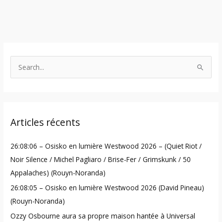
S
e
a
r
Articles récents
c
h
26:08:06 – Osisko en lumière Westwood 2026 – (Quiet Riot /
f
Noir Silence / Michel Pagliaro / Brise-Fer / Grimskunk / 50
o
Appalaches) (Rouyn-Noranda)
r
26:08:05 – Osisko en lumière Westwood 2026 (David Pineau)
:
(Rouyn-Noranda)
Ozzy Osbourne aura sa propre maison hantée à Universal