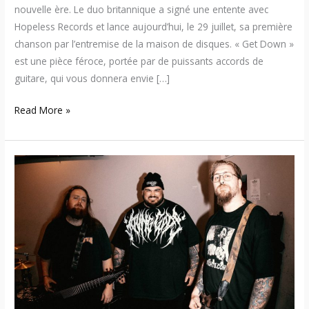
nouvelle ère. Le duo britannique a signé une entente avec
Hopeless Records et lance aujourd’hui, le 29 juillet, sa première
chanson par l’entremise de la maison de disques. « Get Down »
est une pièce féroce, portée par de puissants accords de
guitare, qui vous donnera envie […]
Read More »
Left
To
Suffer
dévoile
«
Gun
in
the
Duffle