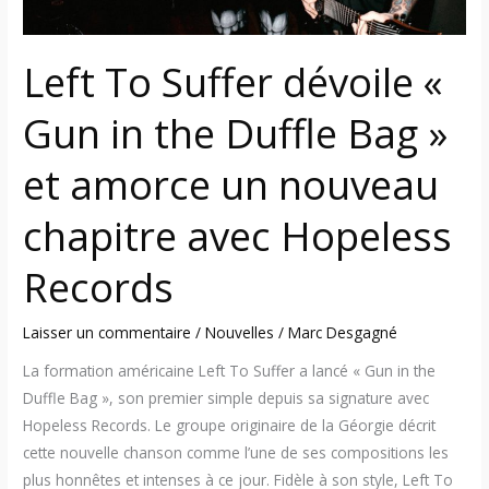
Bag
»
Left To Suffer dévoile «
et
amorce
Gun in the Duffle Bag »
un
nouveau
et amorce un nouveau
chapitre
avec
chapitre avec Hopeless
Hopeless
Records
Records
Laisser un commentaire
/
Nouvelles
/
Marc Desgagné
La formation américaine Left To Suffer a lancé « Gun in the
Duffle Bag », son premier simple depuis sa signature avec
Hopeless Records. Le groupe originaire de la Géorgie décrit
cette nouvelle chanson comme l’une de ses compositions les
plus honnêtes et intenses à ce jour. Fidèle à son style, Left To