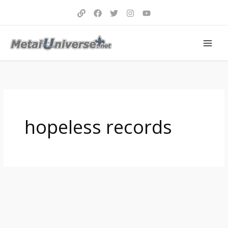
Aller
au
contenu
hopeless records