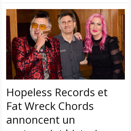
Hopeless
Records
et
Fat
Wreck
Chords
annoncent
un
partenariat
historique,
unissant
Hopeless Records et
deux
des
Fat Wreck Chords
labels
indépendants
annoncent un
les
plus