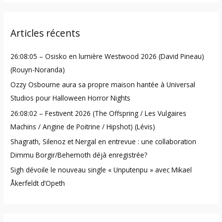
a
r
Articles récents
c
h
26:08:05 – Osisko en lumière Westwood 2026 (David Pineau)
f
(Rouyn-Noranda)
o
Ozzy Osbourne aura sa propre maison hantée à Universal
r
Studios pour Halloween Horror Nights
:
26:08:02 – Festivent 2026 (The Offspring / Les Vulgaires
Machins / Angine de Poitrine / Hipshot) (Lévis)
Shagrath, Silenoz et Nergal en entrevue : une collaboration
Dimmu Borgir/Behemoth déjà enregistrée?
Sigh dévoile le nouveau single « Unputenpu » avec Mikael
Åkerfeldt d’Opeth