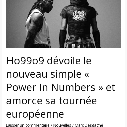
nouveau
simple
«
Power
In
Numbers
»
et
Ho99o9 dévoile le
amorce
sa
nouveau simple «
tournée
européenne
Power In Numbers » et
amorce sa tournée
européenne
Laisser un commentaire
/
Nouvelles
/
Marc Desgagné