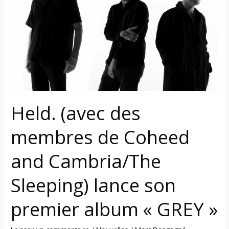
membres
de
Coheed
and
Cambria/The
Sleeping)
lance
son
Held. (avec des
premier
album
membres de Coheed
«
GREY
and Cambria/The
»
Sleeping) lance son
premier album « GREY »