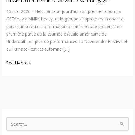
Laisser un commentaire
/
Nouvelles
/
Marc Desgagné
15 mai 2026 – Held. lance aujourd’hui son premier album, «
GREY », via MNRK Heavy, et le groupe s’apprête maintenant à
partir sur la route. La formation a confirmé une présence en
première partie de la tournée estivale américaine de
Underoath, en plus de performances au Neverender Festival et
au Furnace Fest cet automne. […]
Read More »
S
e