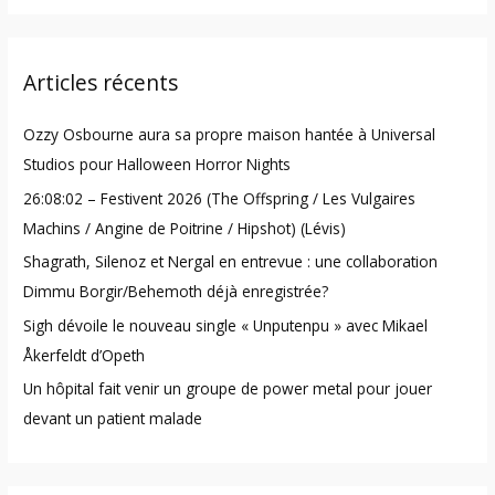
a
r
Articles récents
c
h
Ozzy Osbourne aura sa propre maison hantée à Universal
f
Studios pour Halloween Horror Nights
o
26:08:02 – Festivent 2026 (The Offspring / Les Vulgaires
r
Machins / Angine de Poitrine / Hipshot) (Lévis)
:
Shagrath, Silenoz et Nergal en entrevue : une collaboration
Dimmu Borgir/Behemoth déjà enregistrée?
Sigh dévoile le nouveau single « Unputenpu » avec Mikael
Åkerfeldt d’Opeth
Un hôpital fait venir un groupe de power metal pour jouer
devant un patient malade