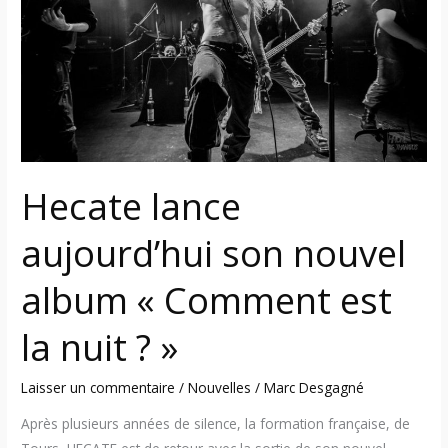
son
nouvel
album
«
Comment
est
la
nuit
Hecate lance
?
»
aujourd’hui son nouvel
album « Comment est
la nuit ? »
Laisser un commentaire
/
Nouvelles
/
Marc Desgagné
Après plusieurs années de silence, la formation française, de