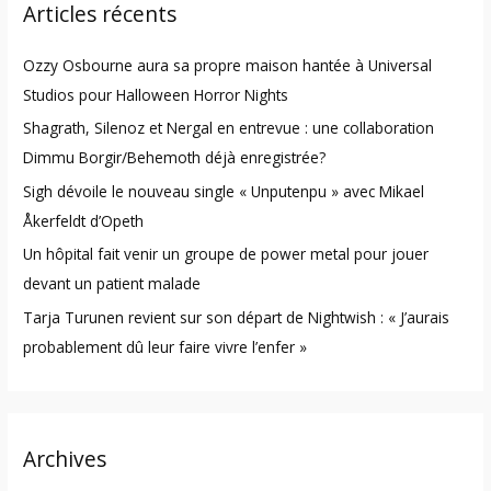
Articles récents
c
h
Ozzy Osbourne aura sa propre maison hantée à Universal
f
Studios pour Halloween Horror Nights
o
Shagrath, Silenoz et Nergal en entrevue : une collaboration
r
Dimmu Borgir/Behemoth déjà enregistrée?
:
Sigh dévoile le nouveau single « Unputenpu » avec Mikael
Åkerfeldt d’Opeth
Un hôpital fait venir un groupe de power metal pour jouer
devant un patient malade
Tarja Turunen revient sur son départ de Nightwish : « J’aurais
probablement dû leur faire vivre l’enfer »
Archives