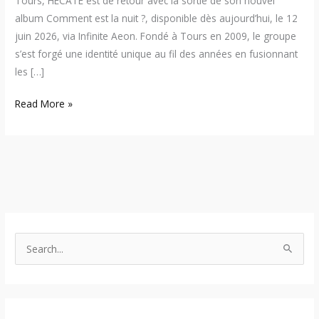
Tours, HECATE est de retour avec la sortie de son nouvel
album Comment est la nuit ?, disponible dès aujourd’hui, le 12
juin 2026, via Infinite Aeon. Fondé à Tours en 2009, le groupe
s’est forgé une identité unique au fil des années en fusionnant
les […]
Read More »
S
e
a
r