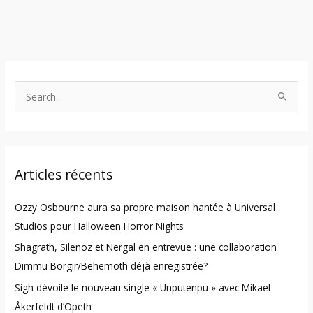
S
e
a
r
Articles récents
c
h
Ozzy Osbourne aura sa propre maison hantée à Universal
f
Studios pour Halloween Horror Nights
o
Shagrath, Silenoz et Nergal en entrevue : une collaboration
r
Dimmu Borgir/Behemoth déjà enregistrée?
:
Sigh dévoile le nouveau single « Unputenpu » avec Mikael
Åkerfeldt d’Opeth