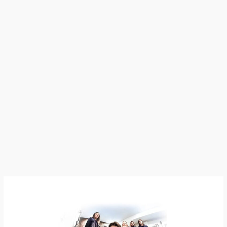
Jag
Panzer
–