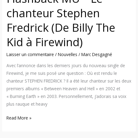
à
chanteur Stephen
Firewind)
Fredrick (De Billy The
Kid à Firewind)
Laisser un commentaire
/
Nouvelles
/
Marc Desgagné
Avec l’annonce dans les derniers jours du nouveau single de
Firewind, je me suis posé une question : Où est rendu le
chanteur STEPHEN FREDRICK ? Il a été leur chanteur sur les deux
premiers albums « Between Heaven and Hell » en 2002 et
« Burning Earth » en 2003. Personnellement, j’adorais sa voix
plus rauque et heavy
Read More »