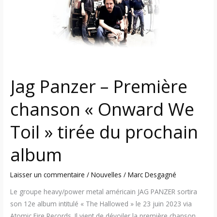
Première
chanson
« Onward
We
Toil »
tirée
du
Jag Panzer – Première
prochain
album
chanson « Onward We
Toil » tirée du prochain
album
Laisser un commentaire
/
Nouvelles
/
Marc Desgagné
Le groupe heavy/power metal américain JAG PANZER sortira
son 12e album intitulé « The Hallowed » le 23 juin 2023 via
Atomic Fire Records. Il vient de dévoiler la première chanson