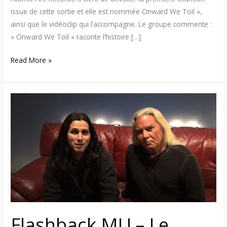
issue de cette sortie et elle est nommée Onward We Toil »,
ainsi que le vidéoclip qui l’accompagne. Le groupe commente :
« Onward We Toil » raconte l’histoire […]
Read More »
Flashback
MU
–
Le
chanteur
Stephen
Fredrick
(De
Billy
The
Flashback MU – Le
Kid