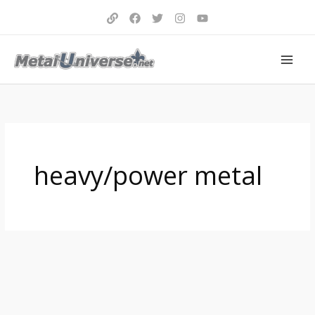
Aller
au
contenu
heavy/power metal