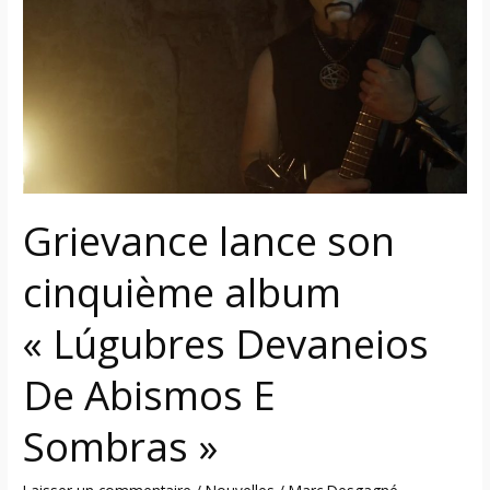
cinquième
album
« Lúgubres
Devaneios
De
Abismos
E
Sombras »
Grievance lance son
cinquième album
« Lúgubres Devaneios
De Abismos E
Sombras »