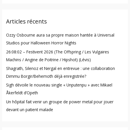
a
r
Articles récents
c
h
Ozzy Osbourne aura sa propre maison hantée à Universal
f
Studios pour Halloween Horror Nights
o
26:08:02 – Festivent 2026 (The Offspring / Les Vulgaires
r
Machins / Angine de Poitrine / Hipshot) (Lévis)
:
Shagrath, Silenoz et Nergal en entrevue : une collaboration
Dimmu Borgir/Behemoth déjà enregistrée?
Sigh dévoile le nouveau single « Unputenpu » avec Mikael
Åkerfeldt d’Opeth
Un hôpital fait venir un groupe de power metal pour jouer
devant un patient malade