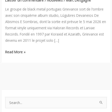
Laisser un commentaire
/
Nouvelles
/
Marc Desgagné
Le groupe de black metal portugais Grievance sort de l’ombre
avec son cinquième album studio, Lúgubres Devaneios De
Abismos E Sombras, dont la sortie est prévue le 5 mai 2026 en
format vinyle uniquement via Haloran Records et Larvae
Records. Fondé en 1997 par Koraxid et Azarath, Grievance est
devenu en 2011 le projet solo […]
Read More »
S
e