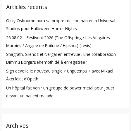
Articles récents
c
h
Ozzy Osbourne aura sa propre maison hantée à Universal
f
Studios pour Halloween Horror Nights
o
26:08:02 – Festivent 2026 (The Offspring / Les Vulgaires
r
Machins / Angine de Poitrine / Hipshot) (Lévis)
:
Shagrath, Silenoz et Nergal en entrevue : une collaboration
Dimmu Borgir/Behemoth déjà enregistrée?
Sigh dévoile le nouveau single « Unputenpu » avec Mikael
Åkerfeldt d’Opeth
Un hôpital fait venir un groupe de power metal pour jouer
devant un patient malade
Archives