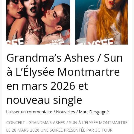
Sun
à
L’Élysée
Montmartre
en
mars
2026
Grandma’s Ashes / Sun
et
nouveau
à L’Élysée Montmartre
single
en mars 2026 et
nouveau single
Laisser un commentaire
/
Nouvelles
/
Marc Desgagné
CONCERT : GRANDMA’S ASHES / SUN À L’ÉLYSÉE MONTMARTRE
LE 28 MARS 2026 UNE SOIRÉE PRÉSENTÉE PAR 3C TOUR