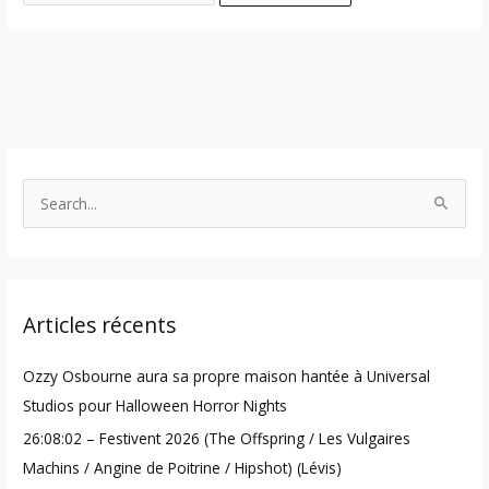
S
e
a
r
Articles récents
c
h
Ozzy Osbourne aura sa propre maison hantée à Universal
f
Studios pour Halloween Horror Nights
o
26:08:02 – Festivent 2026 (The Offspring / Les Vulgaires
r
Machins / Angine de Poitrine / Hipshot) (Lévis)
: