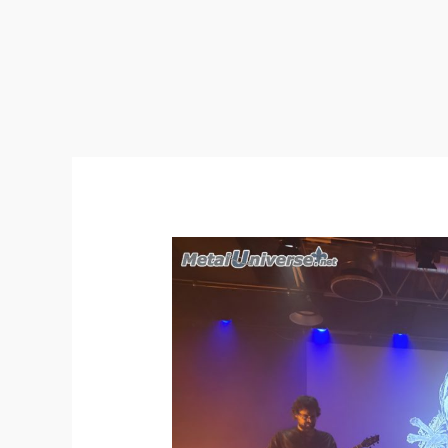
24:02:07
–
Cantique
Lépreux
/
Givre
/
Blackpesth