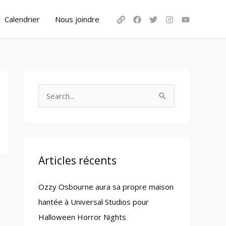
Calendrier
Nous joindre
S
e
a
r
c
Articles récents
h
Ozzy Osbourne aura sa propre maison
f
hantée à Universal Studios pour
o
Halloween Horror Nights
r