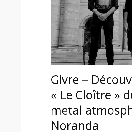
album
« Le
Cloître »
du
groupe
black
metal
atmosphérique
de
Rouyn-
Givre – Découv
Noranda
« Le Cloître » 
metal atmosph
Noranda