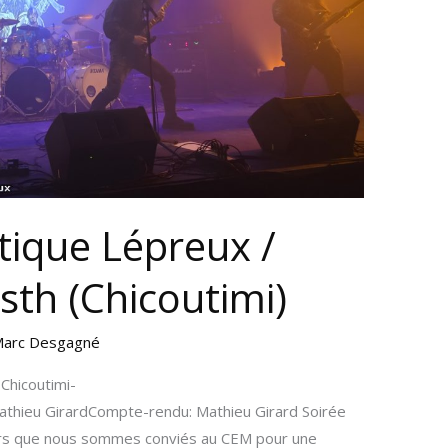
tique Lépreux /
sth (Chicoutimi)
arc Desgagné
Chicoutimi-
thieu GirardCompte-rendu: Mathieu Girard Soirée
lors que nous sommes conviés au CEM pour une