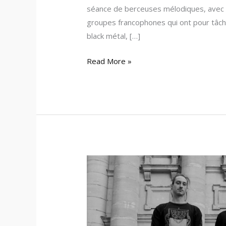
séance de berceuses mélodiques, avec B
groupes francophones qui ont pour tâche
black métal, […]
Read More »
Givre
–
Découvrez
le
nouvel