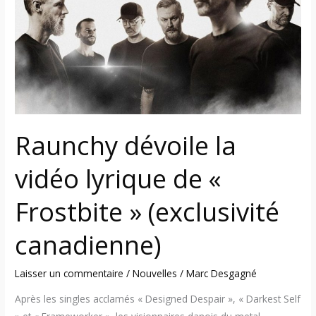
vidéo
lyrique
de
«
Frostbite
»
(exclusivité
canadienne)
Raunchy dévoile la
vidéo lyrique de «
Frostbite » (exclusivité
canadienne)
Laisser un commentaire
/
Nouvelles
/
Marc Desgagné
Après les singles acclamés « Designed Despair », « Darkest Self