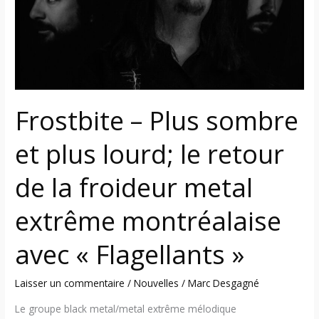
plus
lourd;
le
retour
de
la
Frostbite – Plus sombre
froideur
metal
et plus lourd; le retour
extrême
montréalaise
de la froideur metal
avec
«
extrême montréalaise
Flagellants
avec « Flagellants »
»
Laisser un commentaire
/
Nouvelles
/
Marc Desgagné
Le groupe black metal/metal extrême mélodique