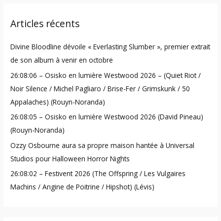
r
Articles récents
c
h
Divine Bloodline dévoile « Everlasting Slumber », premier extrait
f
de son album à venir en octobre
o
26:08:06 – Osisko en lumière Westwood 2026 – (Quiet Riot /
r
Noir Silence / Michel Pagliaro / Brise-Fer / Grimskunk / 50
:
Appalaches) (Rouyn-Noranda)
26:08:05 – Osisko en lumière Westwood 2026 (David Pineau)
(Rouyn-Noranda)
Ozzy Osbourne aura sa propre maison hantée à Universal
Studios pour Halloween Horror Nights
26:08:02 – Festivent 2026 (The Offspring / Les Vulgaires
Machins / Angine de Poitrine / Hipshot) (Lévis)