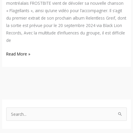
montréalais FROSTBITE vient de dévoiler sa nouvelle chanson
« Flagellants », ainsi qu’une vidéo pour l’accompagner. Il s’agit
du premier extrait de son prochain album Relentless Greif, dont
la sortie est prévue pour le 20 septembre 2024 via Black Lion
Records, Avec la multitude d’influences du groupe, il est difficile
de
Read More »
S
e
a