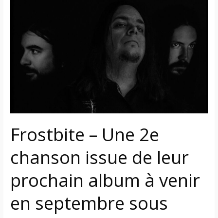
–
Une
2e
chanson
issue
de
leur
prochain
album
à
Frostbite – Une 2e
venir
en
chanson issue de leur
septembre
sous
prochain album à venir
écoute
en septembre sous