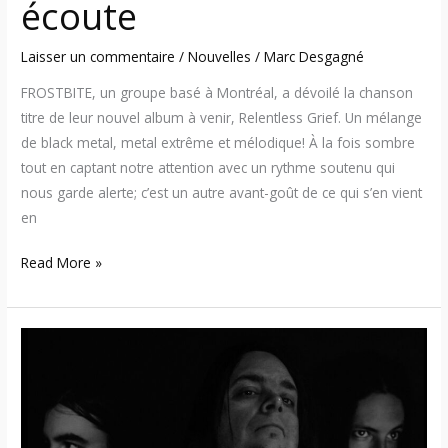
écoute
Laisser un commentaire
/
Nouvelles
/
Marc Desgagné
FROSTBITE, un groupe basé à Montréal, a dévoilé la chanson
titre de leur nouvel album à venir, Relentless Grief. Un mélange
de black metal, metal extrême et mélodique! À la fois sombre
tout en captant notre attention avec un rythme soutenu qui
nous garde alerte; c’est un autre avant-goût de ce qui s’en vient
en
Read More »
Frostbite
–
Plus
sombre
et