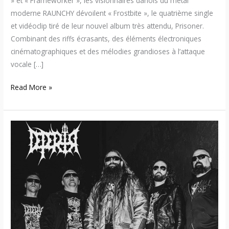
» et « Frameworker », les visionnaires danois du metal
moderne RAUNCHY dévoilent « Frostbite », le quatrième single
et vidéoclip tiré de leur nouvel album très attendu, Prisoner.
Combinant des riffs écrasants, des éléments électroniques
cinématographiques et des mélodies grandioses à l’attaque
vocale […]
Read More »
Dépérir
dévoile
« Bloodspill »,
un
premier
assaut
black
metal
pour