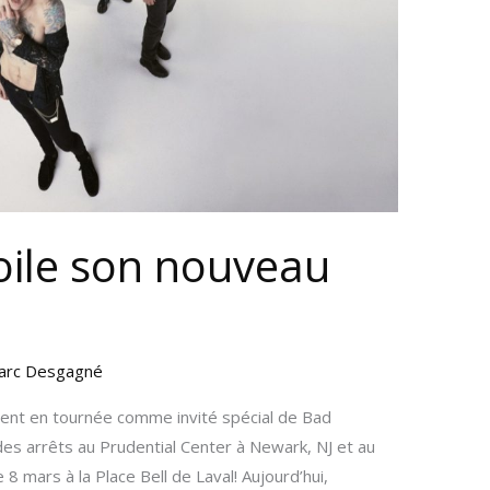
oile son nouveau
arc Desgagné
nt en tournée comme invité spécial de Bad
es arrêts au Prudential Center à Newark, NJ et au
8 mars à la Place Bell de Laval! Aujourd’hui,