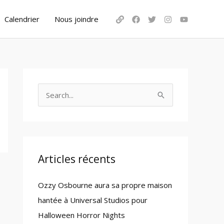
Calendrier
Nous joindre
S
e
a
r
c
Articles récents
h
Ozzy Osbourne aura sa propre maison
f
hantée à Universal Studios pour
o
Halloween Horror Nights
r