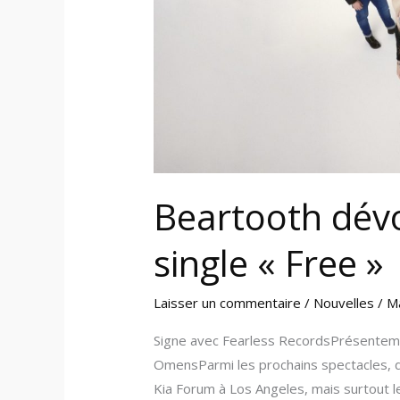
Beartooth dév
single « Free »
Laisser un commentaire
/
Nouvelles
/
M
Signe avec Fearless RecordsPrésenteme
OmensParmi les prochains spectacles, d
Kia Forum à Los Angeles, mais surtout le 