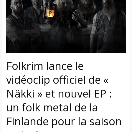
vidéoclip
officiel
de
«
Näkki
»
et
nouvel
EP
Folkrim lance le
:
vidéoclip officiel de «
un
folk
Näkki » et nouvel EP :
metal
de
un folk metal de la
la
Finlande
Finlande pour la saison
pour
la