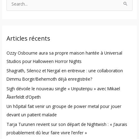
S
e
a
r
Articles récents
c
h
Ozzy Osbourne aura sa propre maison hantée à Universal
f
Studios pour Halloween Horror Nights
o
Shagrath, Silenoz et Nergal en entrevue : une collaboration
r
Dimmu Borgir/Behemoth déjà enregistrée?
:
Sigh dévoile le nouveau single « Unputenpu » avec Mikael
Åkerfeldt d’Opeth
Un hôpital fait venir un groupe de power metal pour jouer
devant un patient malade
Tarja Turunen revient sur son départ de Nightwish : « J’aurais
probablement dû leur faire vivre l’enfer »