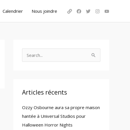
Calendrier
Nous joindre
S
e
a
r
c
Articles récents
h
Ozzy Osbourne aura sa propre maison
f
hantée à Universal Studios pour
o
Halloween Horror Nights
r