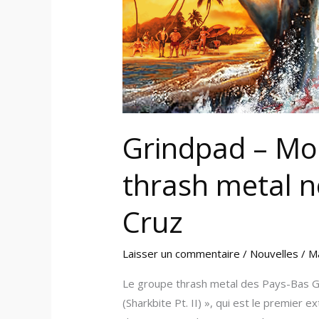
néerlandais
à
Santa
Cruz
Grindpad – Mor
thrash metal n
Cruz
Laisser un commentaire
/
Nouvelles
/
M
Le groupe thrash metal des Pays-Bas GR
(Sharkbite Pt. II) », qui est le premier e