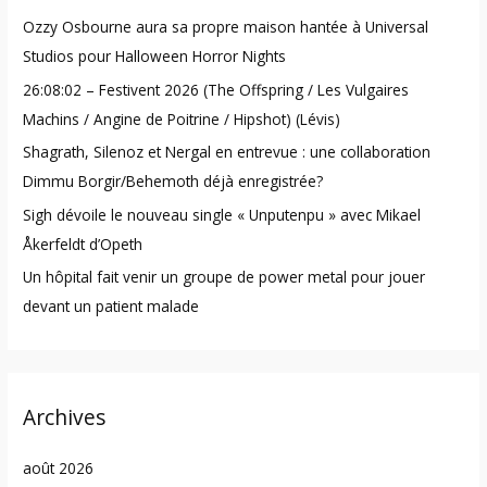
h
Ozzy Osbourne aura sa propre maison hantée à Universal
f
Studios pour Halloween Horror Nights
o
26:08:02 – Festivent 2026 (The Offspring / Les Vulgaires
r
Machins / Angine de Poitrine / Hipshot) (Lévis)
:
Shagrath, Silenoz et Nergal en entrevue : une collaboration
Dimmu Borgir/Behemoth déjà enregistrée?
Sigh dévoile le nouveau single « Unputenpu » avec Mikael
Åkerfeldt d’Opeth
Un hôpital fait venir un groupe de power metal pour jouer
devant un patient malade
Archives
août 2026