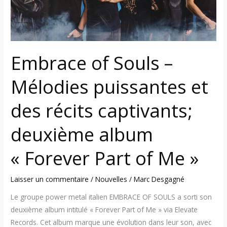
des
récits
captivants;
deuxième
Embrace of Souls –
album
« Forever
Mélodies puissantes et
Part
of
des récits captivants;
Me »
deuxième album
« Forever Part of Me »
Laisser un commentaire
/
Nouvelles
/
Marc Desgagné
Le groupe power metal italien EMBRACE OF SOULS a sorti son
deuxième album intitulé « Forever Part of Me » via Elevate
Records. Cet album marque une évolution dans leur son, avec