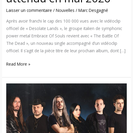
concept
attendu
Laisser un commentaire
/
Nouvelles
/
Marc Desgagné
en
Après avoir franchi le cap des 100 000 vues avec le vidéoclip
mai
officiel de « Desolate Lands », le groupe italien de symphonic
2026
power metal Embrace Of Souls revient avec « The Battle Of
The Dead », un nouveau single accompagné d’un vidéoclip
officiel. Il s’agit de la pièce titre de leur prochain album, dont […]
Read More »
Embrace
of
Souls
–
Mélodies
puissantes
et