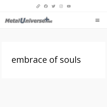
Aller
au
contenu
embrace of souls