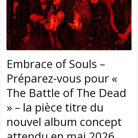
–
Préparez-
vous
pour
«
The
Battle
of
Embrace of Souls –
The
Dead
Préparez-vous pour «
»
–
The Battle of The Dead
la
pièce
» – la pièce titre du
titre
nouvel album concept
du
nouvel
attendu en mai 2026
album