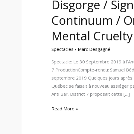
Disgorge / Sig
Continuum / O
Mental Cruelty
Spectacles
/
Marc Desgagné
Spectacle: Le 30 Septembre 2019 à l’An
7 ProductionCompte-rendu: Samuel Béda
septembre 2019 Quelques jours après qu
Québec se faisait à nouveau assiéger p
Anti Bar, District 7 proposait cette […]
Read More »