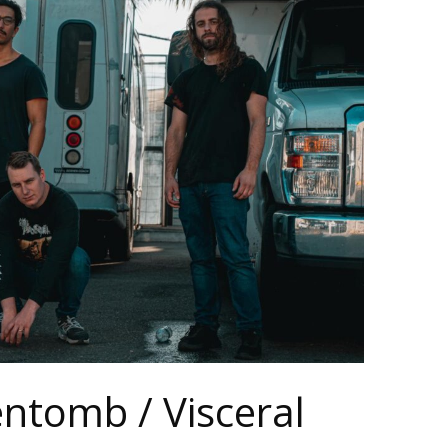
entomb / Visceral