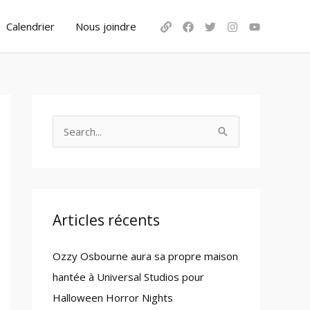
Calendrier
Nous joindre
S
e
a
r
c
Articles récents
h
Ozzy Osbourne aura sa propre maison
f
hantée à Universal Studios pour
o
Halloween Horror Nights
r