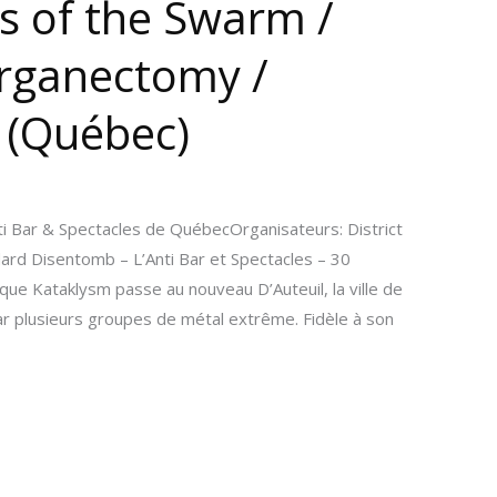
ns of the Swarm /
rganectomy /
 (Québec)
ti Bar & Spectacles de QuébecOrganisateurs: District
rd Disentomb – L’Anti Bar et Spectacles – 30
e Kataklysm passe au nouveau D’Auteuil, la ville de
ar plusieurs groupes de métal extrême. Fidèle à son