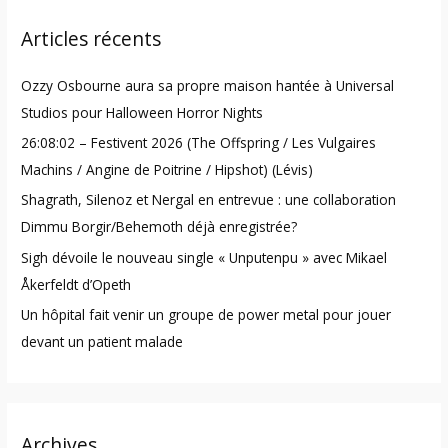
r
Articles récents
c
h
Ozzy Osbourne aura sa propre maison hantée à Universal
f
Studios pour Halloween Horror Nights
o
26:08:02 – Festivent 2026 (The Offspring / Les Vulgaires
r
Machins / Angine de Poitrine / Hipshot) (Lévis)
:
Shagrath, Silenoz et Nergal en entrevue : une collaboration
Dimmu Borgir/Behemoth déjà enregistrée?
Sigh dévoile le nouveau single « Unputenpu » avec Mikael
Åkerfeldt d’Opeth
Un hôpital fait venir un groupe de power metal pour jouer
devant un patient malade
Archives