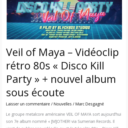
–
Vidéoclip
rétro
80s
« Disco
Kill
Party »
Veil of Maya – Vidéoclip
+
nouvel
rétro 80s « Disco Kill
album
sous
Party » + nouvel album
écoute
sous écoute
Laisser un commentaire
/
Nouvelles
/
Marc Desgagné
Le groupe metalcore américaine VEIL OF MAYA sort aujourd’hui
son 7e album nommé « [M]OTHER! via Sumerian Records. Il