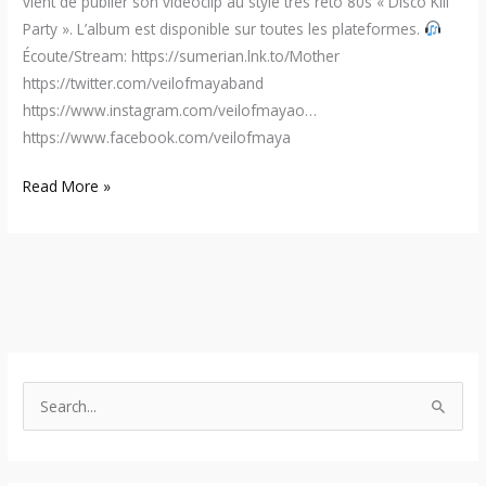
vient de publier son vidéoclip au style très réto 80s « Disco Kill
Party ». L’album est disponible sur toutes les plateformes.
Écoute/Stream: https://sumerian.lnk.to/Mother
https://twitter.com/veilofmayaband
https://www.instagram.com/veilofmayao…
https://www.facebook.com/veilofmaya
Read More »
S
e
a