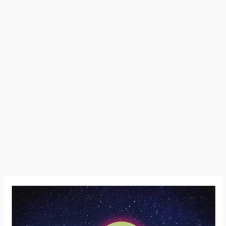
Veil
of
Maya