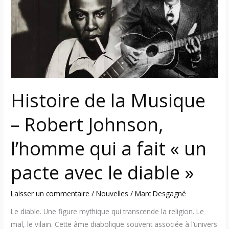
Musique
–
Robert
Johnson,
l’homme
qui
a
Histoire de la Musique
fait
« un
– Robert Johnson,
pacte
avec
l’homme qui a fait « un
le
diable »
pacte avec le diable »
Laisser un commentaire
/
Nouvelles
/
Marc Desgagné
Le diable. Une figure mythique qui transcende la religion. Le
mal, le vilain. Cette âme diabolique souvent associée à l’univers