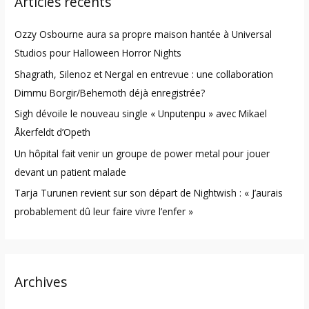
Articles récents
c
h
Ozzy Osbourne aura sa propre maison hantée à Universal
f
Studios pour Halloween Horror Nights
o
Shagrath, Silenoz et Nergal en entrevue : une collaboration
r
Dimmu Borgir/Behemoth déjà enregistrée?
:
Sigh dévoile le nouveau single « Unputenpu » avec Mikael
Åkerfeldt d’Opeth
Un hôpital fait venir un groupe de power metal pour jouer
devant un patient malade
Tarja Turunen revient sur son départ de Nightwish : « J’aurais
probablement dû leur faire vivre l’enfer »
Archives