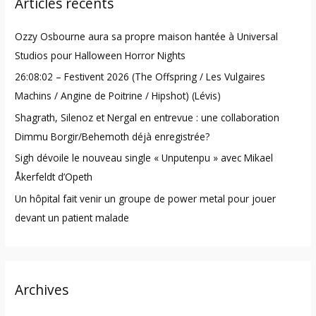
Articles récents
c
h
Ozzy Osbourne aura sa propre maison hantée à Universal
f
Studios pour Halloween Horror Nights
o
26:08:02 – Festivent 2026 (The Offspring / Les Vulgaires
r
Machins / Angine de Poitrine / Hipshot) (Lévis)
:
Shagrath, Silenoz et Nergal en entrevue : une collaboration
Dimmu Borgir/Behemoth déjà enregistrée?
Sigh dévoile le nouveau single « Unputenpu » avec Mikael
Åkerfeldt d’Opeth
Un hôpital fait venir un groupe de power metal pour jouer
devant un patient malade
Archives