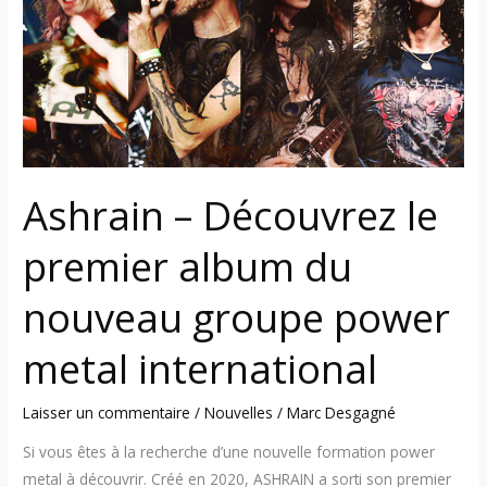
le
premier
album
du
nouveau
groupe
power
metal
Ashrain – Découvrez le
international
premier album du
nouveau groupe power
metal international
Laisser un commentaire
/
Nouvelles
/
Marc Desgagné
Si vous êtes à la recherche d’une nouvelle formation power
metal à découvrir. Créé en 2020, ASHRAIN a sorti son premier