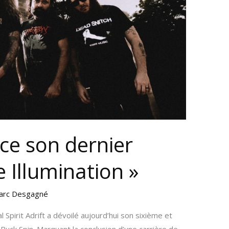
ance son dernier
e Illumination »
arc Desgagné
 Spirit Adrift a dévoilé aujourd’hui son sixième et
0 Buck Spin. Marquant la conclusion d’une carrière de