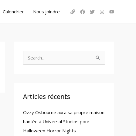
Calendrier
Nous joindre
S
e
a
r
c
Articles récents
h
Ozzy Osbourne aura sa propre maison
f
hantée à Universal Studios pour
o
Halloween Horror Nights
r