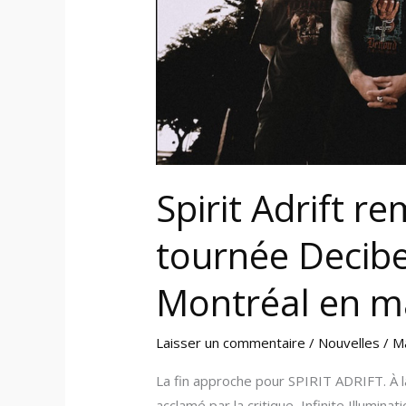
et
jouera
à
Montréal
en
mai
Spirit Adrift re
tournée Decibe
Montréal en m
Laisser un commentaire
/
Nouvelles
/
M
La fin approche pour SPIRIT ADRIFT. À la
acclamé par la critique, Infinite Illumina