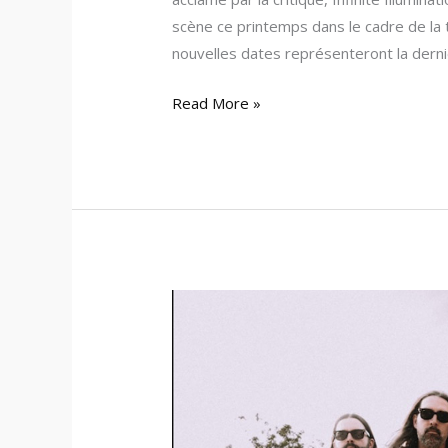
scène ce printemps dans le cadre de la
nouvelles dates représenteront la derni
Read More »
Spirit
Adrift
lance
son
dernier
album