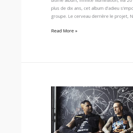
plus de dix ans, cet album d’adieu s’im
groupe. Le cerveau derrière le projet, N
Read More »
Sum
41
–
Détails
de
son