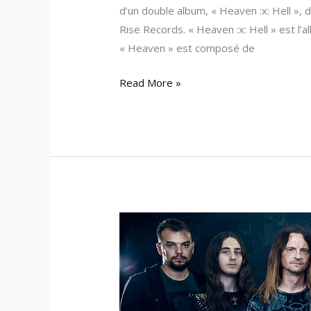
d’un double album, « Heaven :x: Hell », 
Rise Records. « Heaven :x: Hell » est l’
« Heaven » est composé de
Read More »
Power
Quest
–
Un
dernier