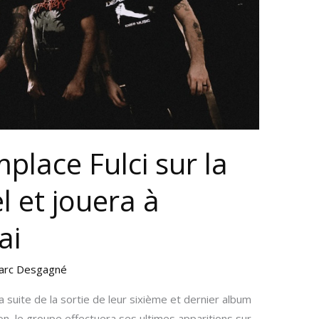
mplace Fulci sur la
l et jouera à
ai
arc Desgagné
 suite de la sortie de leur sixième et dernier album
tion, le groupe effectuera ses ultimes apparitions sur