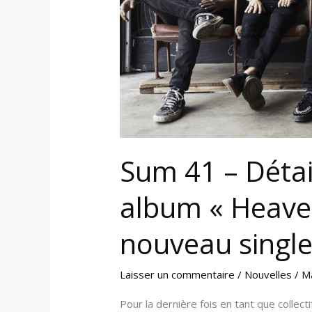
dernier
album
« Heaven
:x
:
Hell »
+
nouveau
Sum 41 – Détai
single
metal
album « Heaven 
« Rise
Up »
nouveau single
Laisser un commentaire
/
Nouvelles
/
M
Pour la dernière fois en tant que collec