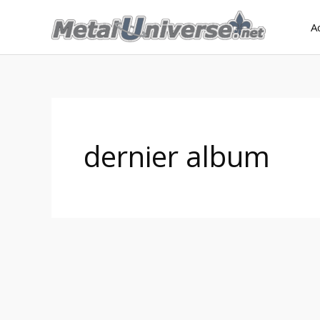
Aller
A
au
contenu
dernier album