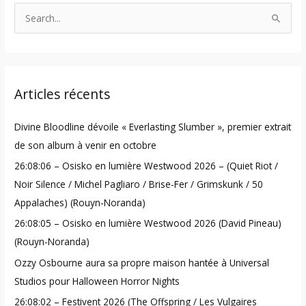
S
e
a
r
Articles récents
c
h
Divine Bloodline dévoile « Everlasting Slumber », premier extrait
f
de son album à venir en octobre
o
26:08:06 – Osisko en lumière Westwood 2026 – (Quiet Riot /
r
Noir Silence / Michel Pagliaro / Brise-Fer / Grimskunk / 50
:
Appalaches) (Rouyn-Noranda)
26:08:05 – Osisko en lumière Westwood 2026 (David Pineau)
(Rouyn-Noranda)
Ozzy Osbourne aura sa propre maison hantée à Universal
Studios pour Halloween Horror Nights
26:08:02 – Festivent 2026 (The Offspring / Les Vulgaires