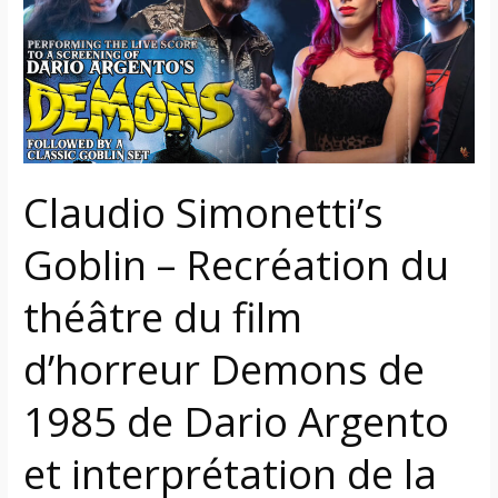
–
Recréation
du
théâtre
du
film
d’horreur
Claudio Simonetti’s
Demons
de
Goblin – Recréation du
1985
de
théâtre du film
Dario
Argento
d’horreur Demons de
et
interprétation
1985 de Dario Argento
de
la
et interprétation de la
bande