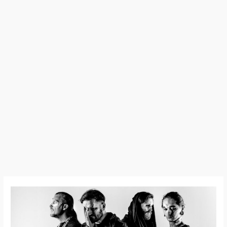
Dagoba
–
Un