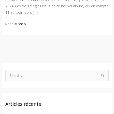
2024. Les trois singles issus de ce nouvel album, qui en compte
11 au total, sont […]
Read More »
S
e
a
r
Articles récents
c
h