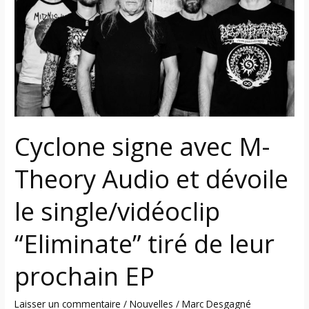
M-
Theory
Audio
et
dévoile
le
single/vidéoclip
“Eliminate”
Cyclone signe avec M-
tiré
de
Theory Audio et dévoile
leur
prochain
le single/vidéoclip
EP
“Eliminate” tiré de leur
prochain EP
Laisser un commentaire
/
Nouvelles
/
Marc Desgagné