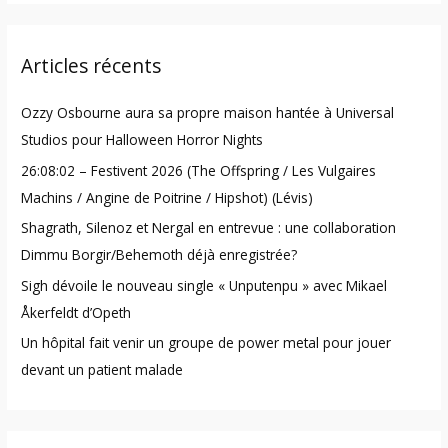
a
r
Articles récents
c
h
Ozzy Osbourne aura sa propre maison hantée à Universal
f
Studios pour Halloween Horror Nights
o
26:08:02 – Festivent 2026 (The Offspring / Les Vulgaires
r
Machins / Angine de Poitrine / Hipshot) (Lévis)
:
Shagrath, Silenoz et Nergal en entrevue : une collaboration
Dimmu Borgir/Behemoth déjà enregistrée?
Sigh dévoile le nouveau single « Unputenpu » avec Mikael
Åkerfeldt d’Opeth
Un hôpital fait venir un groupe de power metal pour jouer
devant un patient malade