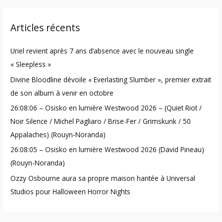
a
r
Articles récents
c
h
Uriel revient après 7 ans d’absence avec le nouveau single
f
« Sleepless »
o
Divine Bloodline dévoile « Everlasting Slumber », premier extrait
r
de son album à venir en octobre
:
26:08:06 – Osisko en lumière Westwood 2026 – (Quiet Riot /
Noir Silence / Michel Pagliaro / Brise-Fer / Grimskunk / 50
Appalaches) (Rouyn-Noranda)
26:08:05 – Osisko en lumière Westwood 2026 (David Pineau)
(Rouyn-Noranda)
Ozzy Osbourne aura sa propre maison hantée à Universal
Studios pour Halloween Horror Nights