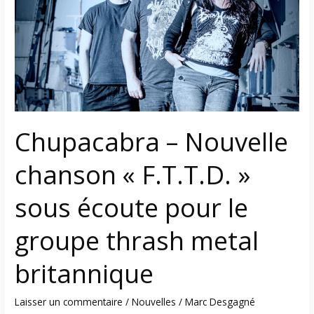
chanson
« F.T.T.D. »
sous
écoute
pour
le
groupe
thrash
Chupacabra – Nouvelle
metal
britannique
chanson « F.T.T.D. »
sous écoute pour le
groupe thrash metal
britannique
Laisser un commentaire
/
Nouvelles
/
Marc Desgagné