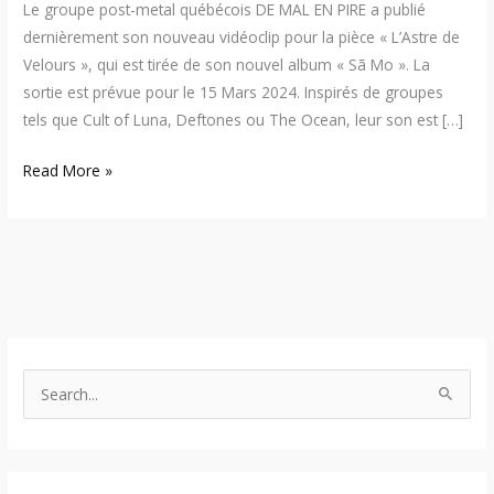
Le groupe post-metal québécois DE MAL EN PIRE a publié
dernièrement son nouveau vidéoclip pour la pièce « L’Astre de
Velours », qui est tirée de son nouvel album « Sã Mo ». La
sortie est prévue pour le 15 Mars 2024. Inspirés de groupes
tels que Cult of Luna, Deftones ou The Ocean, leur son est […]
Read More »
S
e
a
r