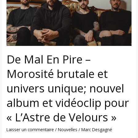
Pire
–
Morosité
brutale
et
univers
unique;
De Mal En Pire –
nouvel
album
Morosité brutale et
et
vidéoclip
univers unique; nouvel
pour
«
album et vidéoclip pour
L’Astre
de
« L’Astre de Velours »
Velours
»
Laisser un commentaire
/
Nouvelles
/
Marc Desgagné