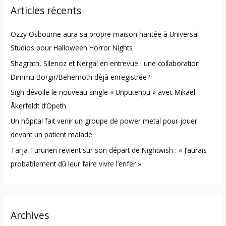
Articles récents
c
h
Ozzy Osbourne aura sa propre maison hantée à Universal
f
Studios pour Halloween Horror Nights
o
Shagrath, Silenoz et Nergal en entrevue : une collaboration
r
Dimmu Borgir/Behemoth déjà enregistrée?
:
Sigh dévoile le nouveau single « Unputenpu » avec Mikael
Åkerfeldt d’Opeth
Un hôpital fait venir un groupe de power metal pour jouer
devant un patient malade
Tarja Turunen revient sur son départ de Nightwish : « J’aurais
probablement dû leur faire vivre l’enfer »
Archives