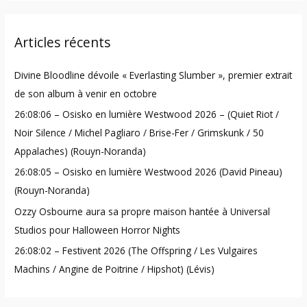
a
r
Articles récents
c
h
Divine Bloodline dévoile « Everlasting Slumber », premier extrait
f
de son album à venir en octobre
o
26:08:06 – Osisko en lumière Westwood 2026 – (Quiet Riot /
r
Noir Silence / Michel Pagliaro / Brise-Fer / Grimskunk / 50
:
Appalaches) (Rouyn-Noranda)
26:08:05 – Osisko en lumière Westwood 2026 (David Pineau)
(Rouyn-Noranda)
Ozzy Osbourne aura sa propre maison hantée à Universal
Studios pour Halloween Horror Nights
26:08:02 – Festivent 2026 (The Offspring / Les Vulgaires
Machins / Angine de Poitrine / Hipshot) (Lévis)