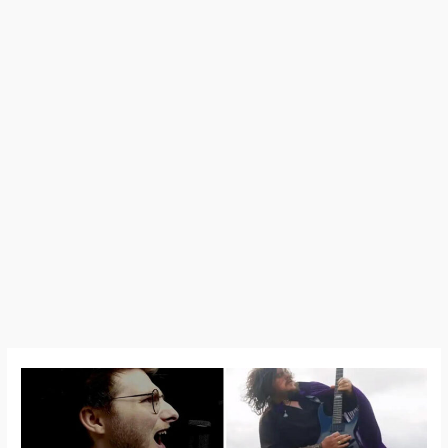
Vulpecula
–
Nouveau