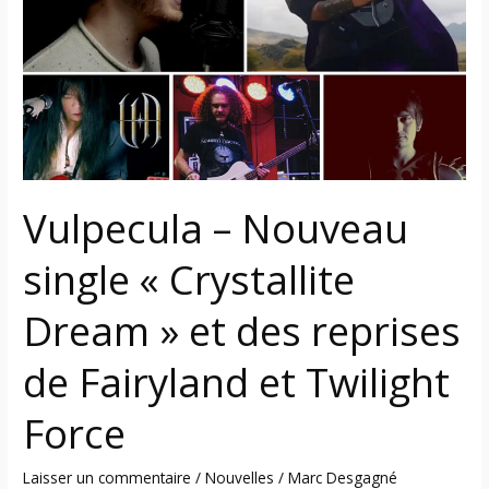
single
« Crystallite
Dream »
et
des
reprises
de
Fairyland
Vulpecula – Nouveau
et
Twilight
single « Crystallite
Force
Dream » et des reprises
de Fairyland et Twilight
Force
Laisser un commentaire
/
Nouvelles
/
Marc Desgagné