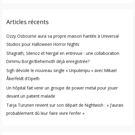
a
r
Articles récents
c
h
Ozzy Osbourne aura sa propre maison hantée à Universal
f
Studios pour Halloween Horror Nights
o
Shagrath, Silenoz et Nergal en entrevue : une collaboration
r
Dimmu Borgir/Behemoth déjà enregistrée?
:
Sigh dévoile le nouveau single « Unputenpu » avec Mikael
Åkerfeldt d’Opeth
Un hôpital fait venir un groupe de power metal pour jouer
devant un patient malade
Tarja Turunen revient sur son départ de Nightwish : « J’aurais
probablement dû leur faire vivre l’enfer »