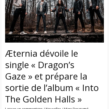
single
« Dragon’s
Gaze »
et
prépare
la
sortie
de
Æternia dévoile le
l’album
« Into
single « Dragon’s
The
Golden
Gaze » et prépare la
Halls »
sortie de l’album « Into
The Golden Halls »
Laisser un commentaire
/
Nouvelles
/
Marc Desgagné