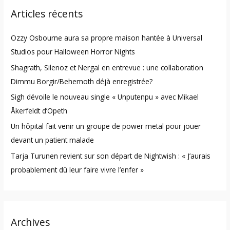
Articles récents
c
h
Ozzy Osbourne aura sa propre maison hantée à Universal
f
Studios pour Halloween Horror Nights
o
Shagrath, Silenoz et Nergal en entrevue : une collaboration
r
Dimmu Borgir/Behemoth déjà enregistrée?
:
Sigh dévoile le nouveau single « Unputenpu » avec Mikael
Åkerfeldt d’Opeth
Un hôpital fait venir un groupe de power metal pour jouer
devant un patient malade
Tarja Turunen revient sur son départ de Nightwish : « J’aurais
probablement dû leur faire vivre l’enfer »
Archives