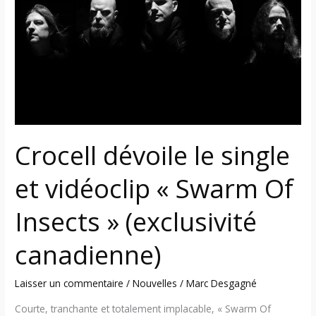
single
et
vidéoclip
«
Swarm
Of
Insects
»
Crocell dévoile le single
(exclusivité
canadienne)
et vidéoclip « Swarm Of
Insects » (exclusivité
canadienne)
Laisser un commentaire
/
Nouvelles
/
Marc Desgagné
Courte, tranchante et totalement implacable, « Swarm Of