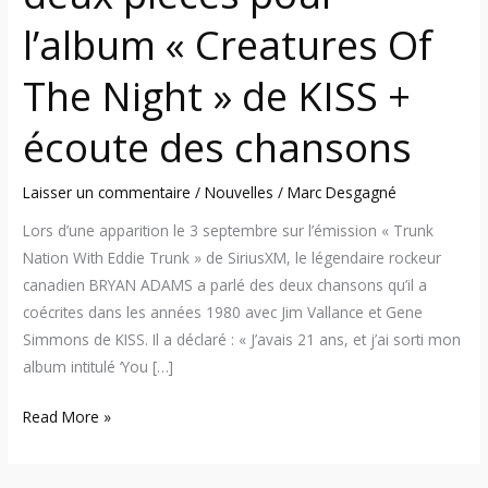
KISS
+
l’album « Creatures Of
écoute
The Night » de KISS +
des
chansons
écoute des chansons
Laisser un commentaire
/
Nouvelles
/
Marc Desgagné
Lors d’une apparition le 3 septembre sur l’émission « Trunk
Nation With Eddie Trunk » de SiriusXM, le légendaire rockeur
canadien BRYAN ADAMS a parlé des deux chansons qu’il a
coécrites dans les années 1980 avec Jim Vallance et Gene
Simmons de KISS. Il a déclaré : « J’avais 21 ans, et j’ai sorti mon
album intitulé ‘You […]
Read More »