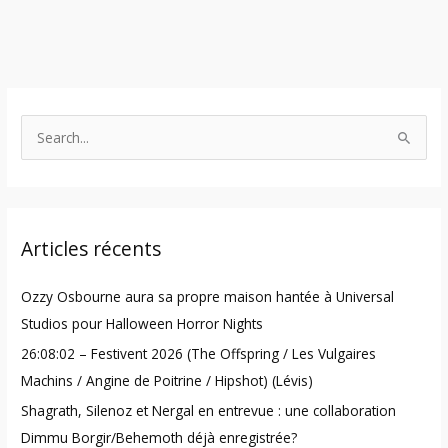
S
e
a
r
Articles récents
c
h
Ozzy Osbourne aura sa propre maison hantée à Universal
f
Studios pour Halloween Horror Nights
o
26:08:02 – Festivent 2026 (The Offspring / Les Vulgaires
r
Machins / Angine de Poitrine / Hipshot) (Lévis)
:
Shagrath, Silenoz et Nergal en entrevue : une collaboration
Dimmu Borgir/Behemoth déjà enregistrée?