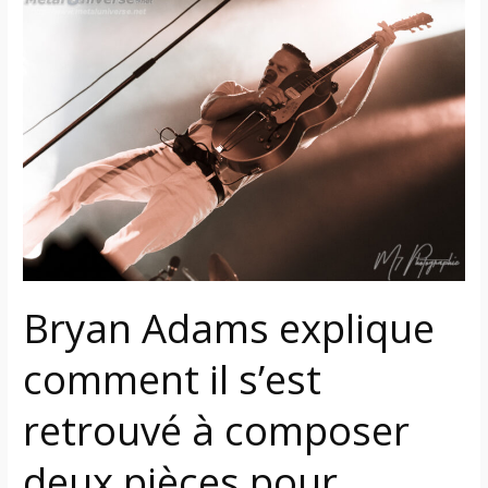
Adams
explique
comment
il
s’est
retrouvé
à
composer
deux
pièces
pour
Bryan Adams explique
l’album
« Creatures
comment il s’est
Of
The
retrouvé à composer
Night »
de
deux pièces pour