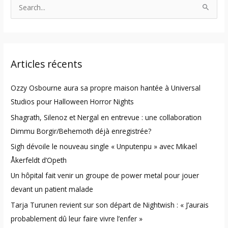
S
e
a
r
Articles récents
c
h
Ozzy Osbourne aura sa propre maison hantée à Universal
f
Studios pour Halloween Horror Nights
o
Shagrath, Silenoz et Nergal en entrevue : une collaboration
r
Dimmu Borgir/Behemoth déjà enregistrée?
:
Sigh dévoile le nouveau single « Unputenpu » avec Mikael
Åkerfeldt d’Opeth
Un hôpital fait venir un groupe de power metal pour jouer
devant un patient malade
Tarja Turunen revient sur son départ de Nightwish : « J’aurais
probablement dû leur faire vivre l’enfer »