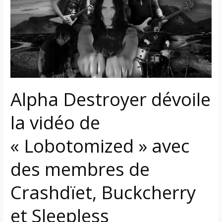
la
vidéo
de
« Lobotomized »
avec
des
membres
de
Alpha Destroyer dévoile
Crashdïet,
la vidéo de
Buckcherry
et
« Lobotomized » avec
Sleepless
des membres de
Crashdïet, Buckcherry
et Sleepless