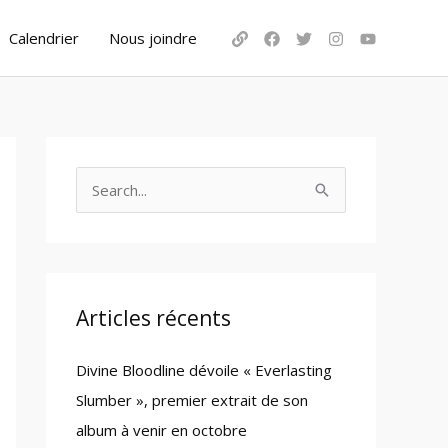
Calendrier
Nous joindre
S
e
a
r
c
Articles récents
h
Divine Bloodline dévoile « Everlasting
f
Slumber », premier extrait de son
o
album à venir en octobre
r