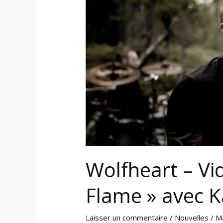
Vidéo
pour
« Cold
Flame »
avec
Karl
Sanders
de
Nile
Wolfheart – Vi
Flame » avec K
Laisser un commentaire
/
Nouvelles
/
M