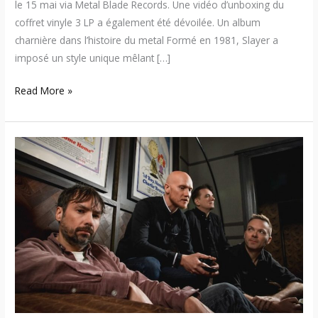
le 15 mai via Metal Blade Records. Une vidéo d’unboxing du
coffret vinyle 3 LP a également été dévoilée. Un album
charnière dans l’histoire du metal Formé en 1981, Slayer a
imposé un style unique mêlant […]
Read More »
The
Pineapple
Thief
–
Une
anthologie
monumentale
en
coffret
de