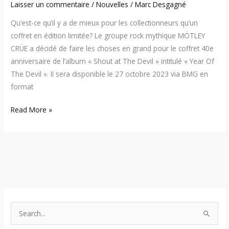
Laisser un commentaire
/
Nouvelles
/
Marc Desgagné
Qu’est-ce qu’il y a de mieux pour les collectionneurs qu’un
coffret en édition limitée? Le groupe rock mythique MÖTLEY
CRÜE a décidé de faire les choses en grand pour le coffret 40e
anniversaire de l’album « Shout at The Devil » intitulé « Year Of
The Devil ». Il sera disponible le 27 octobre 2023 via BMG en
format
Read More »
S
e