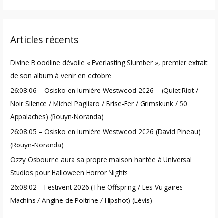
a
r
Articles récents
c
h
Divine Bloodline dévoile « Everlasting Slumber », premier extrait
f
de son album à venir en octobre
o
26:08:06 – Osisko en lumière Westwood 2026 – (Quiet Riot /
r
Noir Silence / Michel Pagliaro / Brise-Fer / Grimskunk / 50
:
Appalaches) (Rouyn-Noranda)
26:08:05 – Osisko en lumière Westwood 2026 (David Pineau)
(Rouyn-Noranda)
Ozzy Osbourne aura sa propre maison hantée à Universal
Studios pour Halloween Horror Nights
26:08:02 – Festivent 2026 (The Offspring / Les Vulgaires
Machins / Angine de Poitrine / Hipshot) (Lévis)