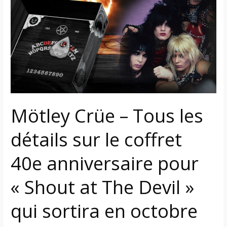
–
Tous
les
détails
sur
le
coffret
40e
anniversaire
Mötley Crüe – Tous les
pour
« Shout
détails sur le coffret
at
40e anniversaire pour
The
Devil »
« Shout at The Devil »
qui
sortira
qui sortira en octobre
en
octobre