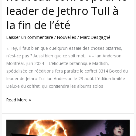
fin
leader de Jethro Tull à
de
l’été
la fin de l’été
Laisser un commentaire
/
Nouvelles
/
Marc Desgagné
« Hey, il faut bien que quelqu’un essaie des choses bizarres,
n’est-ce pas ? Aussi bien que ce soit moi… » – Ian Anderson
Montréal, juin 2024 – L’étiquette britannique Madfish,
spécialisée en rééditions fera paraître le coffret 8314 Boxed du
leader de Jethro Tull Ian Anderson le 23 août. L’édition limitée
Deluxe du coffret, qui contiendra les albums solos
Read More »
Mötley
Crüe