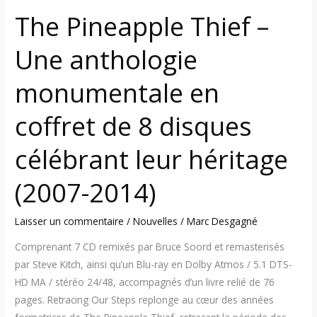
8
The Pineapple Thief –
disques
célébrant
Une anthologie
leur
héritage
monumentale en
(2007-
2014)
coffret de 8 disques
célébrant leur héritage
(2007-2014)
Laisser un commentaire
/
Nouvelles
/
Marc Desgagné
Comprenant 7 CD remixés par Bruce Soord et remasterisés
par Steve Kitch, ainsi qu’un Blu-ray en Dolby Atmos / 5.1 DTS-
HD MA / stéréo 24/48, accompagnés d’un livre relié de 76
pages. Retracing Our Steps replonge au cœur des années