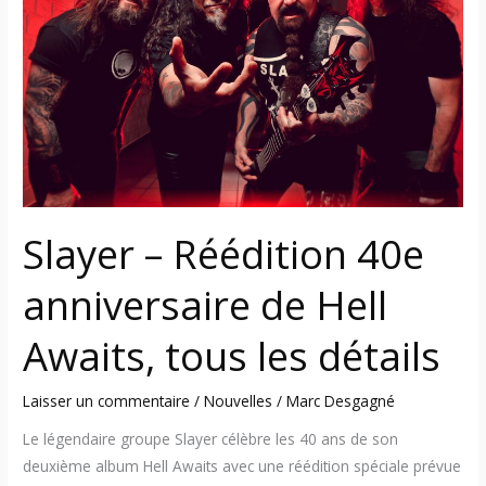
40e
anniversaire
de
Hell
Awaits,
tous
les
détails
Slayer – Réédition 40e
anniversaire de Hell
Awaits, tous les détails
Laisser un commentaire
/
Nouvelles
/
Marc Desgagné
Le légendaire groupe Slayer célèbre les 40 ans de son
deuxième album Hell Awaits avec une réédition spéciale prévue