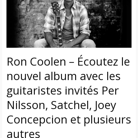
Écoutez
le
nouvel
album
avec
les
guitaristes
invités
Ron Coolen – Écoutez le
Per
nouvel album avec les
Nilsson,
Satchel,
guitaristes invités Per
Joey
Concepcion
Nilsson, Satchel, Joey
et
plusieurs
Concepcion et plusieurs
autres
autres