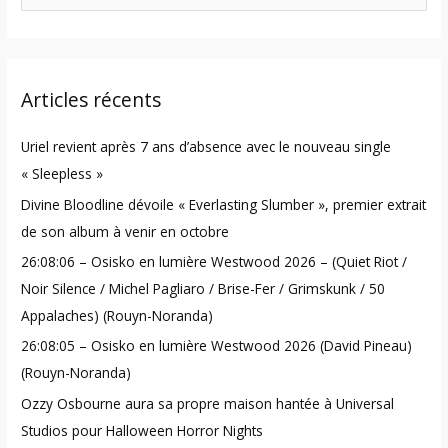
e
a
r
Articles récents
c
h
Uriel revient après 7 ans d’absence avec le nouveau single
f
« Sleepless »
o
Divine Bloodline dévoile « Everlasting Slumber », premier extrait
r
de son album à venir en octobre
:
26:08:06 – Osisko en lumière Westwood 2026 – (Quiet Riot /
Noir Silence / Michel Pagliaro / Brise-Fer / Grimskunk / 50
Appalaches) (Rouyn-Noranda)
26:08:05 – Osisko en lumière Westwood 2026 (David Pineau)
(Rouyn-Noranda)
Ozzy Osbourne aura sa propre maison hantée à Universal
Studios pour Halloween Horror Nights