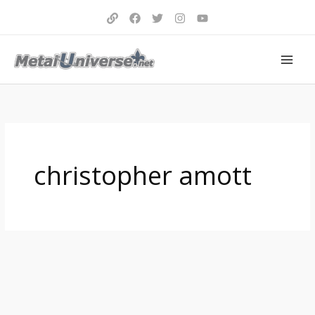
Aller
au
contenu
christopher amott