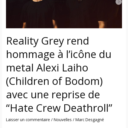
du
metal
Alexi
Laiho
(Children
Reality Grey rend
of
Bodom)
hommage à l’icône du
avec
une
metal Alexi Laiho
reprise
(Children of Bodom)
de
“Hate
avec une reprise de
Crew
Deathroll”
“Hate Crew Deathroll”
Laisser un commentaire
/
Nouvelles
/
Marc Desgagné