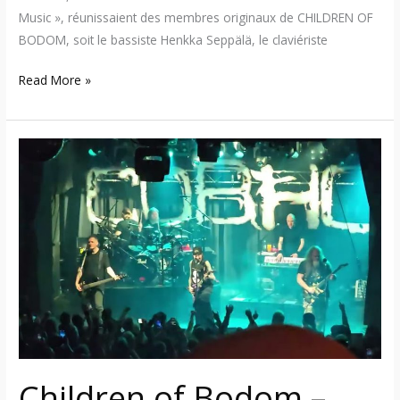
Music », réunissaient des membres originaux de CHILDREN OF
BODOM, soit le bassiste Henkka Seppälä, le claviériste
Read More »
Children
of
Bodom
–
Des
membres
jouent
le
premier
concert
«
Children of Bodom –
A