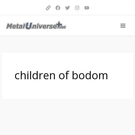
Aller
au
contenu
children of bodom