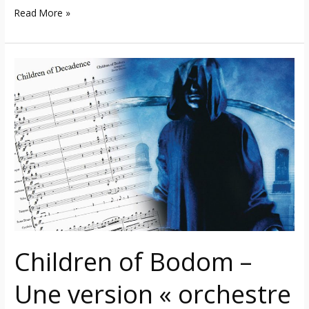
Read More »
Children
of
Bodom
–
Une
version
« orchestre
symphonique »
d’une
chanson
classique
Children of Bodom –
de
l’album
Une version « orchestre
« Follow
The