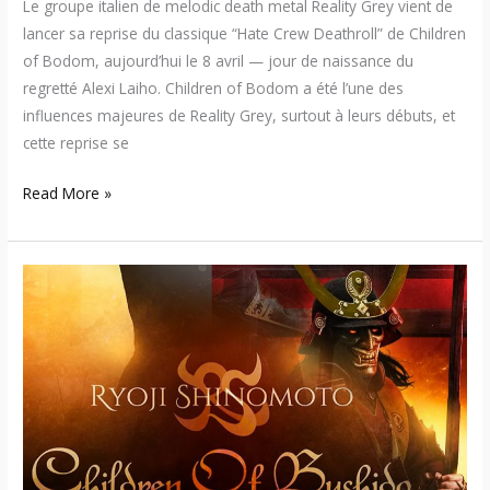
Le groupe italien de melodic death metal Reality Grey vient de
lancer sa reprise du classique “Hate Crew Deathroll” de Children
of Bodom, aujourd’hui le 8 avril — jour de naissance du
regretté Alexi Laiho. Children of Bodom a été l’une des
influences majeures de Reality Grey, surtout à leurs débuts, et
cette reprise se
Read More »
Ryoji
Shinomoto
revisite
Children
of
Bodom
en
mode