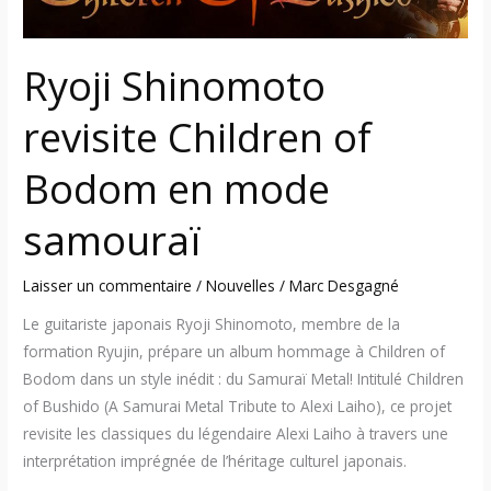
samouraï
Ryoji Shinomoto
revisite Children of
Bodom en mode
samouraï
Laisser un commentaire
/
Nouvelles
/
Marc Desgagné
Le guitariste japonais Ryoji Shinomoto, membre de la
formation Ryujin, prépare un album hommage à Children of
Bodom dans un style inédit : du Samuraï Metal! Intitulé Children
of Bushido (A Samurai Metal Tribute to Alexi Laiho), ce projet
revisite les classiques du légendaire Alexi Laiho à travers une
interprétation imprégnée de l’héritage culturel japonais.