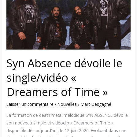
le
single/vidéo
«
Dreamers
of
Time
»
Syn Absence dévoile le
single/vidéo «
Dreamers of Time »
Laisser un commentaire
/
Nouvelles
/
Marc Desgagné
La formation de death metal mélodique SYN ABSENCE dévoile
son nouveau simple et vidéoclip « Dreamers of Time »,
disponible dès aujourd’hui, le 12 juin 2026. Évoluant dans une