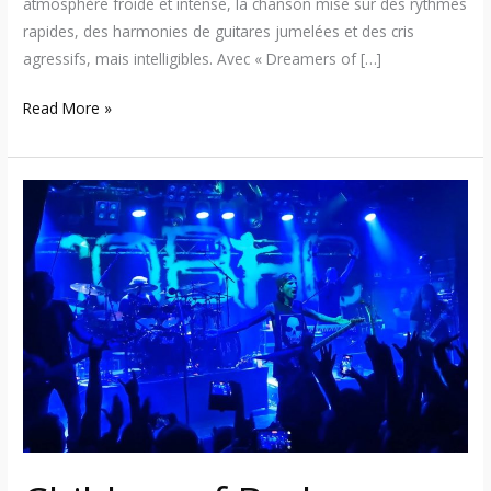
atmosphère froide et intense, la chanson mise sur des rythmes
rapides, des harmonies de guitares jumelées et des cris
agressifs, mais intelligibles. Avec « Dreamers of […]
Read More »
Children
of
Bodom
–
Janne
Wirman
confirme
des
concerts
«
Celebration