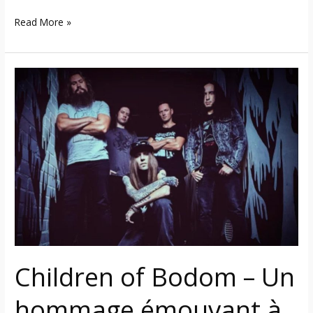
Read More »
Children
of
Bodom
–
Un
hommage
émouvant
à
Alexi
Laiho
prévu
Children of Bodom – Un
à
Helsinki
hommage émouvant à
en