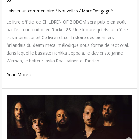
Laisser un commentaire
/
Nouvelles
/
Marc Desgagné
Le livre officiel de CHILDREN OF BODOM sera publié en août
par l’éditeur londonien Rocket 88. Une lecture qui risque d’être
très intéressante! Ce livre relate l’histoire des pionniers
finlandais du death metal mélodique sous forme de récit oral,
dans lequel le bassiste Henkka Seppälä, le claviériste Janne
Wirman, le batteur Jaska Raatikainen et l’ancien
Read More »
Reality
Grey
rend
hommage
à
l’icône