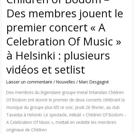
Celebration
Des membres jouent le
Of
Music
premier concert « A
»
à
Celebration Of Music »
Helsinki
:
à Helsinki : plusieurs
plusieurs
vidéos et setlist
vidéos
et
setlist
Laisser un commentaire
/
Nouvelles
/
Marc Desgagné
Des membres du légendaire groupe metal finlandais Children
Of Bodom ont donné le premier de deux concerts célébrant la
musique du groupe plus tôt ce soir, jeudi 26 février, au club
Tavastia à Helsinki. Le spectacle, intitulé « Children Of Bodom –
A Celebration Of Music », mettait en vedette les membres
originaux de Children