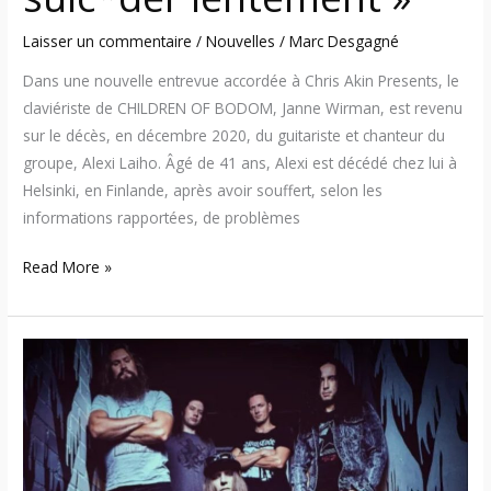
lentement
Laisser un commentaire
/
Nouvelles
/
Marc Desgagné
»
Dans une nouvelle entrevue accordée à Chris Akin Presents, le
claviériste de CHILDREN OF BODOM, Janne Wirman, est revenu
sur le décès, en décembre 2020, du guitariste et chanteur du
groupe, Alexi Laiho. Âgé de 41 ans, Alexi est décédé chez lui à
Helsinki, en Finlande, après avoir souffert, selon les
informations rapportées, de problèmes
Read More »
Le
livre
officiel
de
Children
of