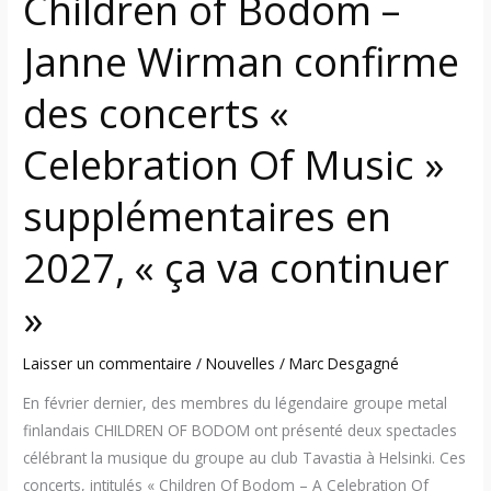
Children of Bodom –
Of
Music
Janne Wirman confirme
»
supplémentaires
des concerts «
en
2027,
Celebration Of Music »
«
ça
supplémentaires en
va
continuer
2027, « ça va continuer
»
»
Laisser un commentaire
/
Nouvelles
/
Marc Desgagné
En février dernier, des membres du légendaire groupe metal
finlandais CHILDREN OF BODOM ont présenté deux spectacles
célébrant la musique du groupe au club Tavastia à Helsinki. Ces
concerts, intitulés « Children Of Bodom – A Celebration Of