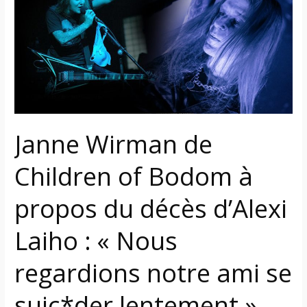
de
Children
of
Bodom
à
propos
du
décès
Janne Wirman de
d’Alexi
Laiho
Children of Bodom à
:
propos du décès d’Alexi
«
Nous
Laiho : « Nous
regardions
notre
regardions notre ami se
ami
se
suic*der lentement »
suic*der