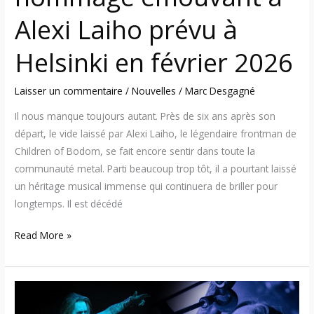
février
Alexi Laiho prévu à
2026
Helsinki en février 2026
Laisser un commentaire
/
Nouvelles
/
Marc Desgagné
Il nous manque toujours autant. Près de six ans après son
départ, le vide laissé par Alexi Laiho, le légendaire frontman de
Children of Bodom, se fait encore sentir dans toute la
communauté metal. Parti beaucoup trop tôt, il a pourtant laissé
un héritage musical immense qui continuera de briller pour
longtemps. Il est décédé
Read More »
Janne
Wirman