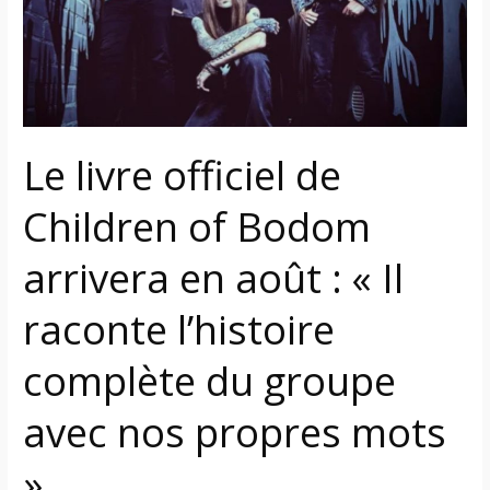
Bodom
arrivera
en
août
:
Le livre officiel de
«
Il
Children of Bodom
raconte
l’histoire
arrivera en août : « Il
complète
du
raconte l’histoire
groupe
avec
complète du groupe
nos
propres
avec nos propres mots
mots
»
»