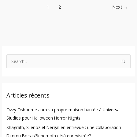
1
2
Next
→
S
e
a
r
Articles récents
c
h
Ozzy Osbourne aura sa propre maison hantée à Universal
f
Studios pour Halloween Horror Nights
o
Shagrath, Silenoz et Nergal en entrevue : une collaboration
r
Dimmu Borgir/Behemoth déjà enregistrée?
: