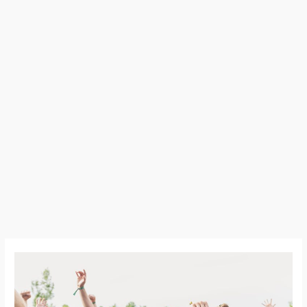
26:06:05
–
Festival