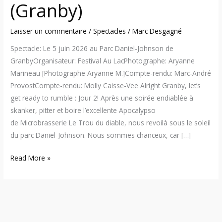
(Granby)
Aarsen)
(Granby)
Laisser un commentaire
/
Spectacles
/
Marc Desgagné
Spectacle: Le 5 juin 2026 au Parc Daniel-Johnson de
GranbyOrganisateur: Festival Au LacPhotographe: Aryanne
Marineau [Photographe Aryanne M.]Compte-rendu: Marc-André
ProvostCompte-rendu: Molly Caisse-Vee Alright Granby, let’s
get ready to rumble : Jour 2! Après une soirée endiablée à
skanker, pitter et boire l’excellente Apocalypso
de Microbrasserie Le Trou du diable, nous revoilà sous le soleil
du parc Daniel-Johnson. Nous sommes chanceux, car […]
Read More »