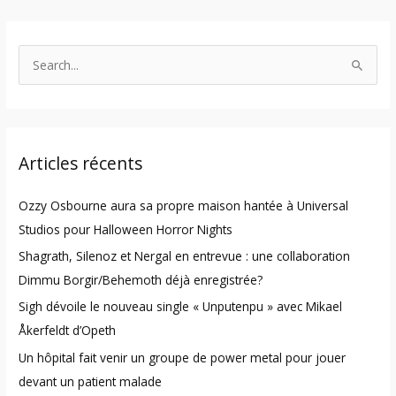
S
e
a
r
Articles récents
c
h
Ozzy Osbourne aura sa propre maison hantée à Universal
f
Studios pour Halloween Horror Nights
o
Shagrath, Silenoz et Nergal en entrevue : une collaboration
r
Dimmu Borgir/Behemoth déjà enregistrée?
:
Sigh dévoile le nouveau single « Unputenpu » avec Mikael
Åkerfeldt d’Opeth
Un hôpital fait venir un groupe de power metal pour jouer
devant un patient malade