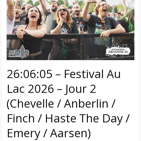
Au
Lac
2026
–
Jour
2
(Chevelle
/
Anberlin
26:06:05 – Festival Au
/
Finch
Lac 2026 – Jour 2
/
Haste
(Chevelle / Anberlin /
The
Day
Finch / Haste The Day /
/
Emery
Emery / Aarsen)
/