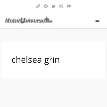
Aller
au
contenu
chelsea grin