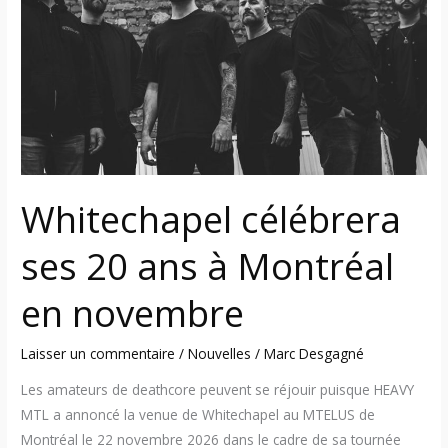
20
ans
à
Montréal
en
novembre
Whitechapel célébrera
ses 20 ans à Montréal
en novembre
Laisser un commentaire
/
Nouvelles
/
Marc Desgagné
Les amateurs de deathcore peuvent se réjouir puisque HEAVY
MTL a annoncé la venue de Whitechapel au MTELUS de
Montréal le 22 novembre 2026 dans le cadre de sa tournée