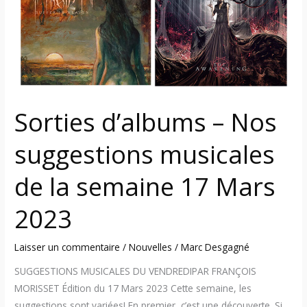
2023
Sorties d’albums – Nos
suggestions musicales
de la semaine 17 Mars
2023
Laisser un commentaire
/
Nouvelles
/
Marc Desgagné
SUGGESTIONS MUSICALES DU VENDREDIPAR FRANÇOIS
MORISSET Édition du 17 Mars 2023 Cette semaine, les
suggestions sont variées! En premier, c’est une découverte. Si