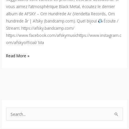
vous aimez l’atmosphérique Black Metal, écoutez le dernier
album de AFSKY – Om Hundrede Ar (Vendetta Records, Om
hundrede år | Afsky (bandcamp.com). Quel bijou!
Écoute /
Stream: https://afsky.bandcamp.com/
https://www.facebook.com/afskymusichttps://www.instagram.c
om/afskyofficial/ Ma
Read More »
S
e