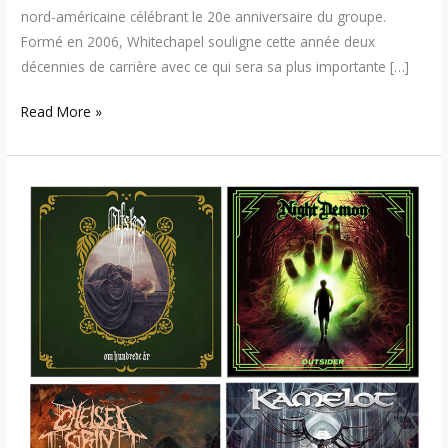
nord-américaine célébrant le 20e anniversaire du groupe.
Formé en 2006, Whitechapel souligne cette année deux
décennies de carrière avec ce qui sera sa plus importante […]
Read More »
Sorties
d’albums
–
Nos
suggestions
musicales
de
la
semaine
17
Mars