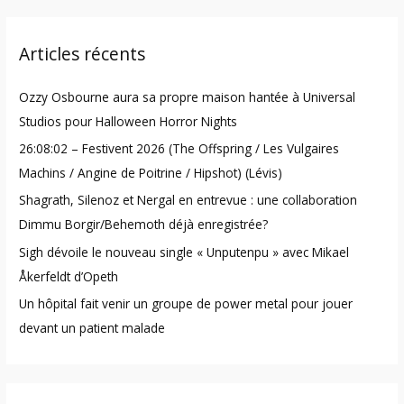
a
r
Articles récents
c
h
Ozzy Osbourne aura sa propre maison hantée à Universal
f
Studios pour Halloween Horror Nights
o
26:08:02 – Festivent 2026 (The Offspring / Les Vulgaires
r
Machins / Angine de Poitrine / Hipshot) (Lévis)
:
Shagrath, Silenoz et Nergal en entrevue : une collaboration
Dimmu Borgir/Behemoth déjà enregistrée?
Sigh dévoile le nouveau single « Unputenpu » avec Mikael
Åkerfeldt d’Opeth
Un hôpital fait venir un groupe de power metal pour jouer
devant un patient malade