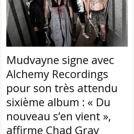
Alchemy
Recordings
pour
son
très
attendu
sixième
album
Mudvayne signe avec
:
Alchemy Recordings
«
Du
pour son très attendu
nouveau
s’en
sixième album : « Du
vient
»,
nouveau s’en vient »,
affirme
Chad
affirme Chad Gray
Gray