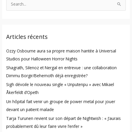
S
e
a
r
Articles récents
c
h
Ozzy Osbourne aura sa propre maison hantée à Universal
f
Studios pour Halloween Horror Nights
o
Shagrath, Silenoz et Nergal en entrevue : une collaboration
r
Dimmu Borgir/Behemoth déjà enregistrée?
:
Sigh dévoile le nouveau single « Unputenpu » avec Mikael
Åkerfeldt d’Opeth
Un hôpital fait venir un groupe de power metal pour jouer
devant un patient malade
Tarja Turunen revient sur son départ de Nightwish : « J’aurais
probablement dû leur faire vivre l’enfer »