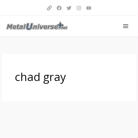
Aller
au
contenu
chad gray