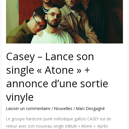
son
single
« Atone »
+
annonce
d’une
sortie
Casey – Lance son
vinyle
single « Atone » +
annonce d’une sortie
vinyle
Laisser un commentaire
/
Nouvelles
/
Marc Desgagné
Le groupe hardcore punk mélodique gallois CASEY est de
retour avec son nouveau single intitulé « Atone ». Après