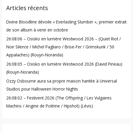
Articles récents
c
h
Divine Bloodline dévoile « Everlasting Slumber », premier extrait
f
de son album à venir en octobre
o
26:08:06 – Osisko en lumière Westwood 2026 – (Quiet Riot /
r
Noir Silence / Michel Pagliaro / Brise-Fer / Grimskunk / 50
:
Appalaches) (Rouyn-Noranda)
26:08:05 – Osisko en lumière Westwood 2026 (David Pineau)
(Rouyn-Noranda)
Ozzy Osbourne aura sa propre maison hantée à Universal
Studios pour Halloween Horror Nights
26:08:02 – Festivent 2026 (The Offspring / Les Vulgaires
Machins / Angine de Poitrine / Hipshot) (Lévis)