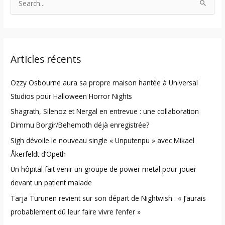
S
e
a
r
Articles récents
c
h
Ozzy Osbourne aura sa propre maison hantée à Universal
f
Studios pour Halloween Horror Nights
o
Shagrath, Silenoz et Nergal en entrevue : une collaboration
r
Dimmu Borgir/Behemoth déjà enregistrée?
:
Sigh dévoile le nouveau single « Unputenpu » avec Mikael
Åkerfeldt d’Opeth
Un hôpital fait venir un groupe de power metal pour jouer
devant un patient malade
Tarja Turunen revient sur son départ de Nightwish : « J’aurais
probablement dû leur faire vivre l’enfer »