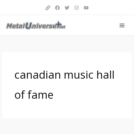
Aller
au
contenu
canadian music hall
of fame