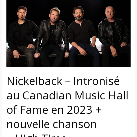
–
Intronisé
au
Canadian
Music
Hall
of
Fame
en
Nickelback – Intronisé
2023
+
au Canadian Music Hall
nouvelle
chanson
of Fame en 2023 +
« High
Time »
nouvelle chanson