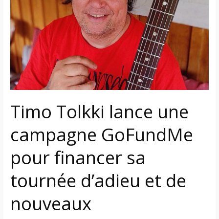
une
campagne
GoFundMe
pour
financer
sa
tournée
d’adieu
et
Timo Tolkki lance une
de
nouveaux
campagne GoFundMe
enregistrements
pour financer sa
tournée d’adieu et de
nouveaux