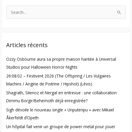
S
e
a
r
Articles récents
c
h
Ozzy Osbourne aura sa propre maison hantée à Universal
f
Studios pour Halloween Horror Nights
o
26:08:02 – Festivent 2026 (The Offspring / Les Vulgaires
r
Machins / Angine de Poitrine / Hipshot) (Lévis)
:
Shagrath, Silenoz et Nergal en entrevue : une collaboration
Dimmu Borgir/Behemoth déjà enregistrée?
Sigh dévoile le nouveau single « Unputenpu » avec Mikael
Åkerfeldt d’Opeth
Un hôpital fait venir un groupe de power metal pour jouer