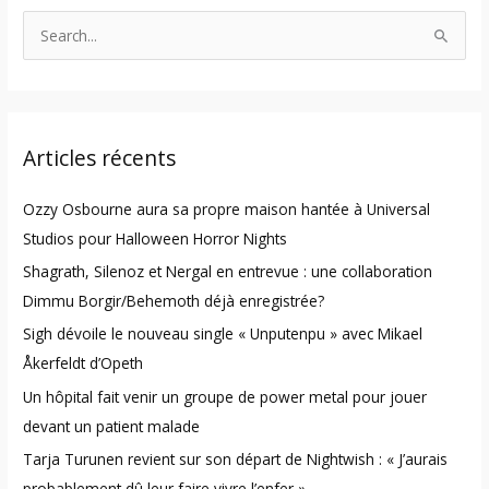
S
e
a
r
Articles récents
c
h
Ozzy Osbourne aura sa propre maison hantée à Universal
f
Studios pour Halloween Horror Nights
o
Shagrath, Silenoz et Nergal en entrevue : une collaboration
r
Dimmu Borgir/Behemoth déjà enregistrée?
:
Sigh dévoile le nouveau single « Unputenpu » avec Mikael
Åkerfeldt d’Opeth
Un hôpital fait venir un groupe de power metal pour jouer
devant un patient malade
Tarja Turunen revient sur son départ de Nightwish : « J’aurais
probablement dû leur faire vivre l’enfer »