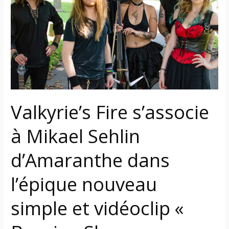
à
Mikael
Sehlin
d’Amaranthe
dans
l’épique
nouveau
simple
Valkyrie’s Fire s’associe
et
vidéoclip
à Mikael Sehlin
«
Burning
d’Amaranthe dans
Sky
»
l’épique nouveau
simple et vidéoclip «