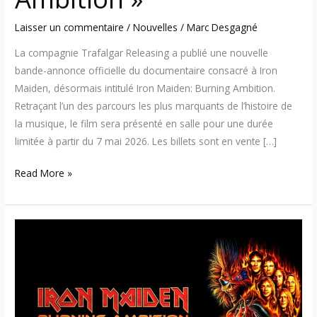
Laisser un commentaire
/
Nouvelles
/
Marc Desgagné
La compagnie Trafalgar Releasing a publié une nouvelle
bande-annonce officielle du documentaire consacré à Iron
Maiden, désormais intitulé Iron Maiden: Burning Ambition.
Retraçant l’un des parcours les plus marquants de l’histoire de
la musique, le film sera présenté en salle pour une durée
limitée à partir du 7 mai 2026. Les billets sont en vente […]
Read More »
Iron
Maiden
–
«
Burning
Ambition