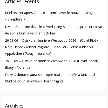
Articles récents
c
h
Uriel revient après 7 ans d’absence avec le nouveau single
f
« Sleepless »
o
Divine Bloodline dévoile « Everlasting Slumber », premier extrait
r
de son album à venir en octobre
:
26:08:06 – Osisko en lumière Westwood 2026 – (Quiet Riot /
Noir Silence / Michel Pagliaro / Brise-Fer / Grimskunk / 50
Appalaches) (Rouyn-Noranda)
26:08:05 – Osisko en lumière Westwood 2026 (David Pineau)
(Rouyn-Noranda)
Ozzy Osbourne aura sa propre maison hantée à Universal
Studios pour Halloween Horror Nights
Archives