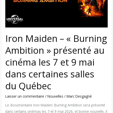
»
présenté
au
cinéma
les
Iron Maiden – « Burning
7
et
Ambition » présenté au
9
mai
cinéma les 7 et 9 mai
dans
certaines
dans certaines salles
salles
du
du Québec
Québec
Laisser un commentaire
/
Nouvelles
/
Marc Desgagné
Le documentaire Iron Maiden: Burning Ambition sera présenté
dans certains cinémas les 7 et 9 mai 2026, et bonne nouvelle, il