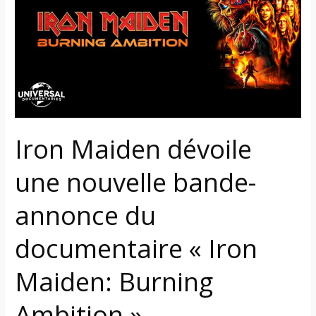
une
nouvelle
bande-
annonce
du
documentaire
« Iron
Maiden:
Iron Maiden dévoile
Burning
Ambition »
une nouvelle bande-
annonce du
documentaire « Iron
Maiden: Burning
Ambition »