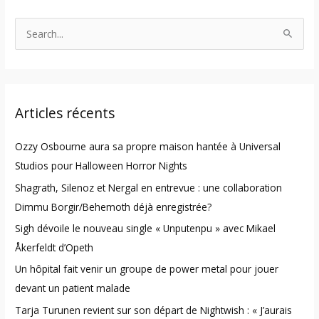
S
e
a
r
Articles récents
c
h
Ozzy Osbourne aura sa propre maison hantée à Universal
f
Studios pour Halloween Horror Nights
o
Shagrath, Silenoz et Nergal en entrevue : une collaboration
r
Dimmu Borgir/Behemoth déjà enregistrée?
:
Sigh dévoile le nouveau single « Unputenpu » avec Mikael
Åkerfeldt d’Opeth
Un hôpital fait venir un groupe de power metal pour jouer
devant un patient malade
Tarja Turunen revient sur son départ de Nightwish : « J’aurais