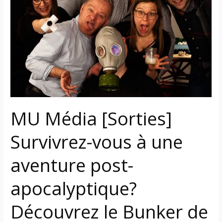
Survivrez-
vous
à
une
aventure
post-
apocalyptique?
Découvrez
le
MU Média [Sorties]
Bunker
de
Survivrez-vous à une
la
Science
aventure post-
à
Lévis!
apocalyptique?
Découvrez le Bunker de