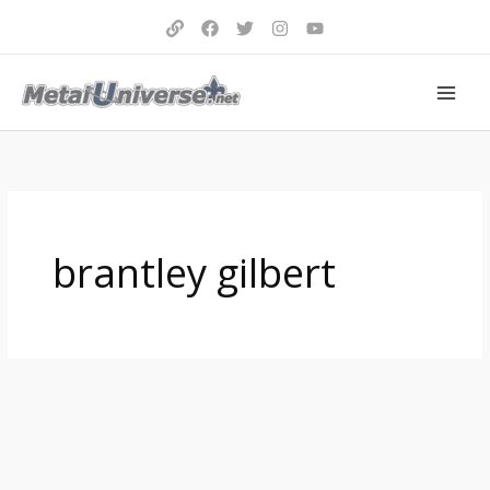
Aller
au
contenu
brantley gilbert