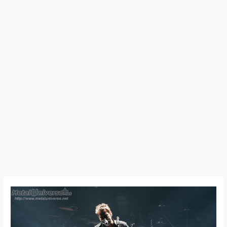
23:06:12
–
Nickelback