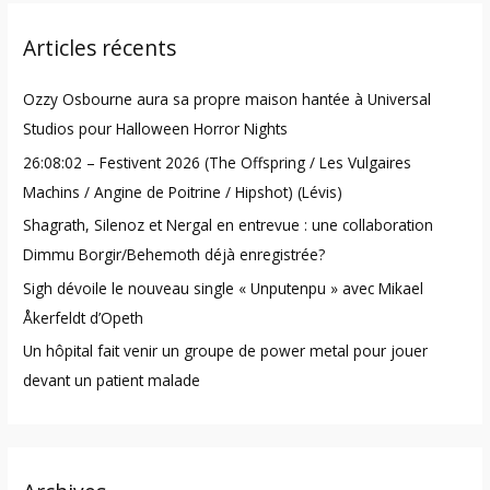
r
Articles récents
c
h
Ozzy Osbourne aura sa propre maison hantée à Universal
f
Studios pour Halloween Horror Nights
o
26:08:02 – Festivent 2026 (The Offspring / Les Vulgaires
r
Machins / Angine de Poitrine / Hipshot) (Lévis)
:
Shagrath, Silenoz et Nergal en entrevue : une collaboration
Dimmu Borgir/Behemoth déjà enregistrée?
Sigh dévoile le nouveau single « Unputenpu » avec Mikael
Åkerfeldt d’Opeth
Un hôpital fait venir un groupe de power metal pour jouer
devant un patient malade