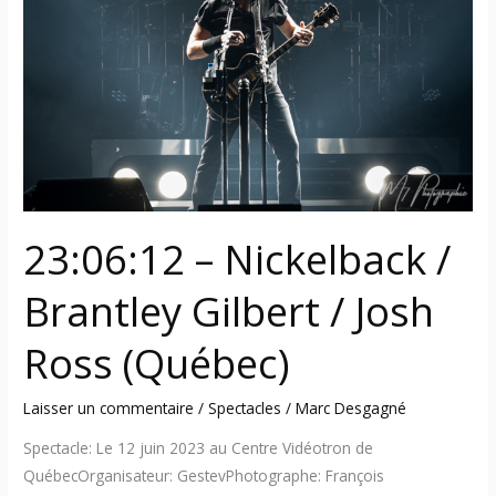
/
Brantley
Gilbert
/
Josh
Ross
(Québec)
23:06:12 – Nickelback /
Brantley Gilbert / Josh
Ross (Québec)
Laisser un commentaire
/
Spectacles
/
Marc Desgagné
Spectacle: Le 12 juin 2023 au Centre Vidéotron de
QuébecOrganisateur: GestevPhotographe: François