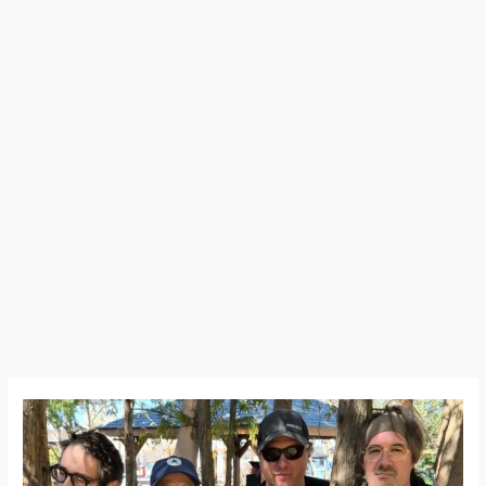
My
Anxious
Wreck