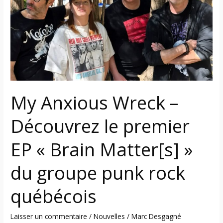
–
Découvrez
le
premier
EP
« Brain
Matter[s] »
du
My Anxious Wreck –
groupe
punk
Découvrez le premier
rock
québécois
EP « Brain Matter[s] »
du groupe punk rock
québécois
Laisser un commentaire
/
Nouvelles
/
Marc Desgagné