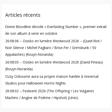
a
r
Articles récents
c
h
Divine Bloodline dévoile « Everlasting Slumber », premier extrait
f
de son album à venir en octobre
o
26:08:06 – Osisko en lumière Westwood 2026 – (Quiet Riot /
r
Noir Silence / Michel Pagliaro / Brise-Fer / Grimskunk / 50
:
Appalaches) (Rouyn-Noranda)
26:08:05 – Osisko en lumière Westwood 2026 (David Pineau)
(Rouyn-Noranda)
Ozzy Osbourne aura sa propre maison hantée à Universal
Studios pour Halloween Horror Nights
26:08:02 – Festivent 2026 (The Offspring / Les Vulgaires
Machins / Angine de Poitrine / Hipshot) (Lévis)