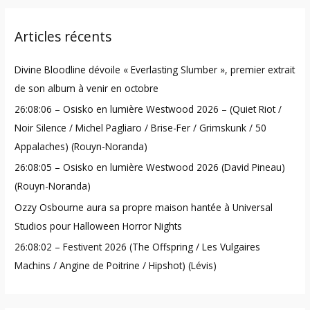
r
Articles récents
c
h
Divine Bloodline dévoile « Everlasting Slumber », premier extrait
f
de son album à venir en octobre
o
26:08:06 – Osisko en lumière Westwood 2026 – (Quiet Riot /
r
Noir Silence / Michel Pagliaro / Brise-Fer / Grimskunk / 50
:
Appalaches) (Rouyn-Noranda)
26:08:05 – Osisko en lumière Westwood 2026 (David Pineau)
(Rouyn-Noranda)
Ozzy Osbourne aura sa propre maison hantée à Universal
Studios pour Halloween Horror Nights
26:08:02 – Festivent 2026 (The Offspring / Les Vulgaires
Machins / Angine de Poitrine / Hipshot) (Lévis)