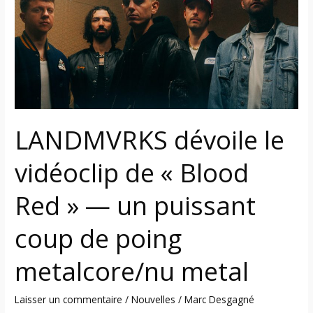
vidéoclip
de
« Blood
Red »
—
un
puissant
coup
LANDMVRKS dévoile le
de
vidéoclip de « Blood
poing
metalcore/nu
Red » — un puissant
metal
coup de poing
metalcore/nu metal
Laisser un commentaire
/
Nouvelles
/
Marc Desgagné