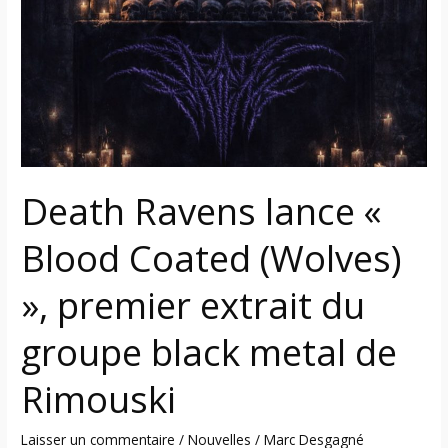
«
Blood
Coated
(Wolves)
»,
premier
extrait
du
Death Ravens lance «
groupe
black
Blood Coated (Wolves)
metal
de
», premier extrait du
Rimouski
groupe black metal de
Rimouski
Laisser un commentaire
/
Nouvelles
/
Marc Desgagné