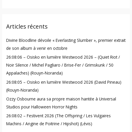
e
a
r
Articles récents
c
h
Divine Bloodline dévoile « Everlasting Slumber », premier extrait
f
de son album à venir en octobre
o
26:08:06 – Osisko en lumière Westwood 2026 – (Quiet Riot /
r
Noir Silence / Michel Pagliaro / Brise-Fer / Grimskunk / 50
:
Appalaches) (Rouyn-Noranda)
26:08:05 – Osisko en lumière Westwood 2026 (David Pineau)
(Rouyn-Noranda)
Ozzy Osbourne aura sa propre maison hantée à Universal
Studios pour Halloween Horror Nights
26:08:02 – Festivent 2026 (The Offspring / Les Vulgaires
Machins / Angine de Poitrine / Hipshot) (Lévis)