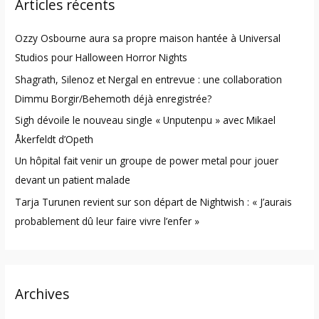
Articles récents
c
h
Ozzy Osbourne aura sa propre maison hantée à Universal
f
Studios pour Halloween Horror Nights
o
Shagrath, Silenoz et Nergal en entrevue : une collaboration
r
Dimmu Borgir/Behemoth déjà enregistrée?
:
Sigh dévoile le nouveau single « Unputenpu » avec Mikael
Åkerfeldt d’Opeth
Un hôpital fait venir un groupe de power metal pour jouer
devant un patient malade
Tarja Turunen revient sur son départ de Nightwish : « J’aurais
probablement dû leur faire vivre l’enfer »
Archives