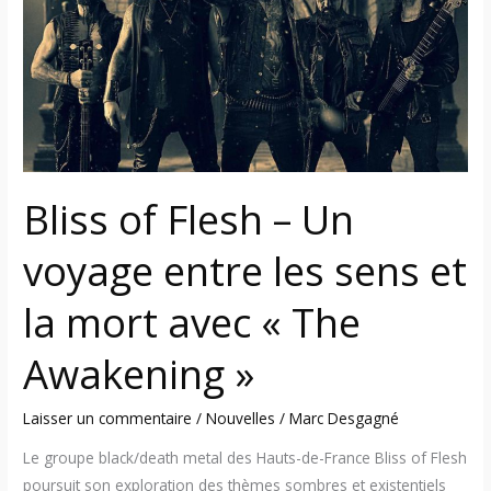
–
Un
voyage
entre
les
sens
et
la
Bliss of Flesh – Un
mort
voyage entre les sens et
avec
«
la mort avec « The
The
Awakening
Awakening »
»
Laisser un commentaire
/
Nouvelles
/
Marc Desgagné
Le groupe black/death metal des Hauts-de-France Bliss of Flesh
poursuit son exploration des thèmes sombres et existentiels