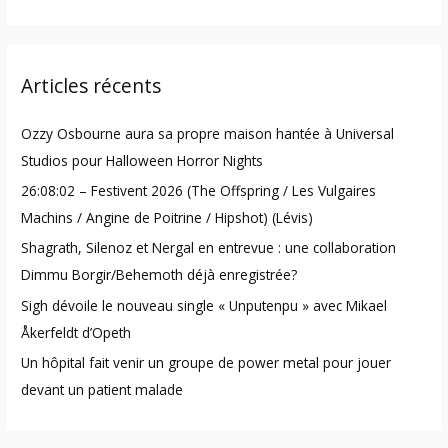
e
a
r
Articles récents
c
h
Ozzy Osbourne aura sa propre maison hantée à Universal
f
Studios pour Halloween Horror Nights
o
26:08:02 – Festivent 2026 (The Offspring / Les Vulgaires
r
Machins / Angine de Poitrine / Hipshot) (Lévis)
:
Shagrath, Silenoz et Nergal en entrevue : une collaboration
Dimmu Borgir/Behemoth déjà enregistrée?
Sigh dévoile le nouveau single « Unputenpu » avec Mikael
Åkerfeldt d’Opeth
Un hôpital fait venir un groupe de power metal pour jouer
devant un patient malade