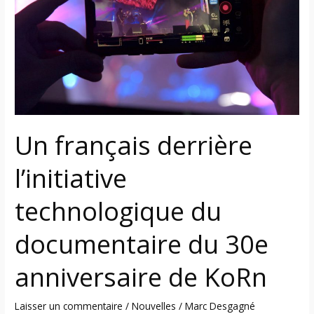
l’initiative
technologique
du
documentaire
du
30e
anniversaire
de
Un français derrière
KoRn
l’initiative
technologique du
documentaire du 30e
anniversaire de KoRn
Laisser un commentaire
/
Nouvelles
/
Marc Desgagné