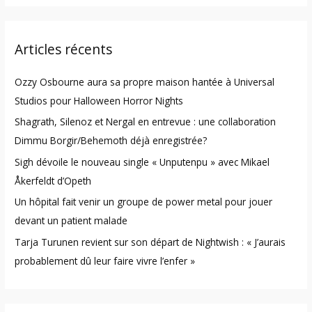
a
r
Articles récents
c
h
Ozzy Osbourne aura sa propre maison hantée à Universal
f
Studios pour Halloween Horror Nights
o
Shagrath, Silenoz et Nergal en entrevue : une collaboration
r
Dimmu Borgir/Behemoth déjà enregistrée?
:
Sigh dévoile le nouveau single « Unputenpu » avec Mikael
Åkerfeldt d’Opeth
Un hôpital fait venir un groupe de power metal pour jouer
devant un patient malade
Tarja Turunen revient sur son départ de Nightwish : « J’aurais
probablement dû leur faire vivre l’enfer »