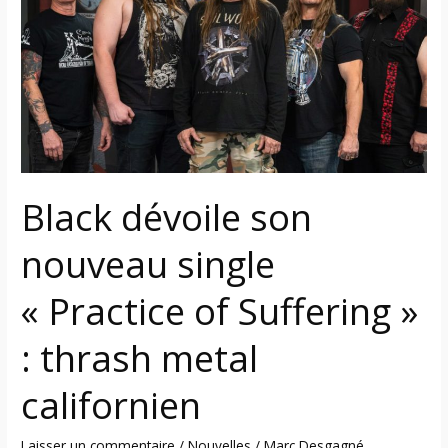
nouveau
single
« Practice
of
Suffering »
:
thrash
metal
Black dévoile son
californien
nouveau single
« Practice of Suffering »
: thrash metal
californien
Laisser un commentaire
/
Nouvelles
/
Marc Desgagné