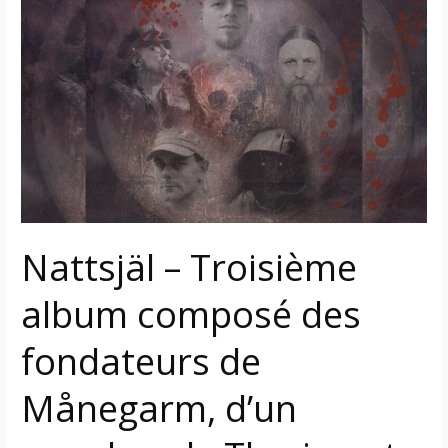
–
Troisième
album
composé
des
fondateurs
de
Månegarm,
d’un
membre
Nattsjäl – Troisième
de
album composé des
Therion
et
fondateurs de
de
Deranged
Månegarm, d’un
sous
écoute