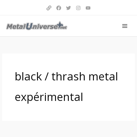
Aller
au
contenu
black / thrash metal
expérimental