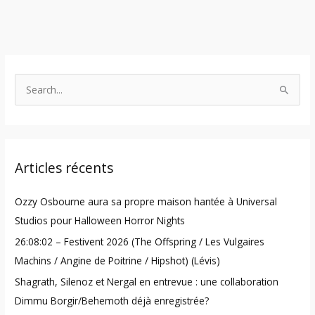
S
e
a
r
Articles récents
c
h
Ozzy Osbourne aura sa propre maison hantée à Universal
f
Studios pour Halloween Horror Nights
o
26:08:02 – Festivent 2026 (The Offspring / Les Vulgaires
r
Machins / Angine de Poitrine / Hipshot) (Lévis)
:
Shagrath, Silenoz et Nergal en entrevue : une collaboration
Dimmu Borgir/Behemoth déjà enregistrée?